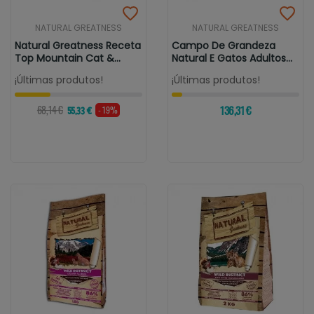
NATURAL GREATNESS
NATURAL GREATNESS
Natural Greatness Receta
Campo De Grandeza
Top Mountain Cat &
Natural E Gatos Adultos
Kitten
Do Rio
¡Últimas produtos!
¡Últimas produtos!
68,14 €
136,31 €
- 19%
55,33 €