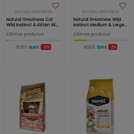
NATURAL GREATNESS
NATURAL GREATNESS
Natural Greatness Cat
Natural Greatness Wild
Wild Instinct & Kitten All
Instinct Medium & Large
Breed
All Age
¡Últimas produtos!
¡Últimas produtos!
58,81 €
58,83 €
- 16%
- 2%
49,48 €
57,49 €