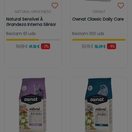
NATURAL GREATNESS
OWNAT
Natural Sensível À
Ownat Classic Daily Care
Grandeza Interna Sênior
Restam 61 uds
Restam 100 uds
50,59 €
52,15 €
- 2%
- 4%
49,50 €
50,09 €