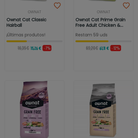
OWNAT
OWNAT
Ownat Cat Classic
Ownat Cat Prime Grain
Hairball
Free Adult Chicken &
Turkey
¡Últimas produtos!
Restam 59 uds
16,35 €
69,20 €
- 7%
- 12%
15,26 €
61,11 €