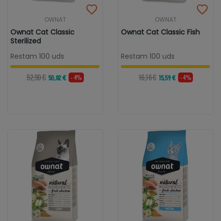
OWNAT
OWNAT
Ownat Cat Classic
Ownat Cat Classic Fish
Sterilized
Restam 100 uds
Restam 100 uds
52,90 €
16,16 €
- 4%
- 4%
50,82 €
15,59 €