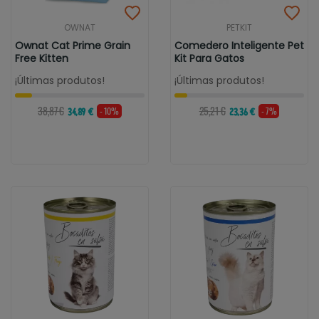
OWNAT
PETKIT
Ownat Cat Prime Grain
Comedero Inteligente Pet
Free Kitten
Kit Para Gatos
¡Últimas produtos!
¡Últimas produtos!
38,87 €
25,21 €
- 10%
- 7%
34,89 €
23,36 €