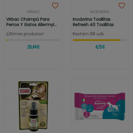
VIRBAC
INODORINA
Virbac Champú Para
Inodorina Toallitas
Perros Y Gatos Allermyl
Refresh 40 Toallitas
Champú...
¡Últimas produtos!
Restam 88 uds
26,44 €
4,73 €