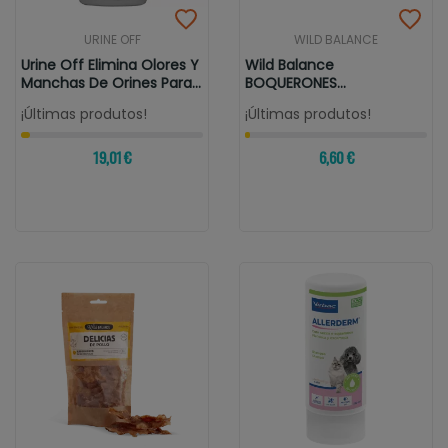
URINE OFF
WILD BALANCE
Urine Off Elimina Olores Y
Wild Balance
Manchas De Orines Para...
BOQUERONES
DESHIDRATADOS Snack
¡Últimas produtos!
¡Últimas produtos!
Para...
19,01 €
6,60 €