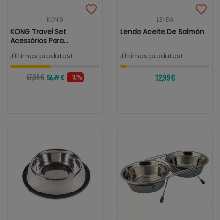
KONG
LENDA
KONG Travel Set
Lenda Aceite De Salmón
Acessórios Para
Bebedouros Para Viagem
¡Últimas produtos!
¡Últimas produtos!
67,38 €
12,99 €
- 16%
56,49 €