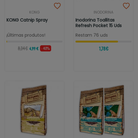
KONG
INODORINA
KONG Catnip Spray
Inodorina Toallitas
Refresh Pocket 15 Uds
¡Últimas produtos!
Restam 76 uds
8,34 €
1,78 €
- 40%
4,99 €