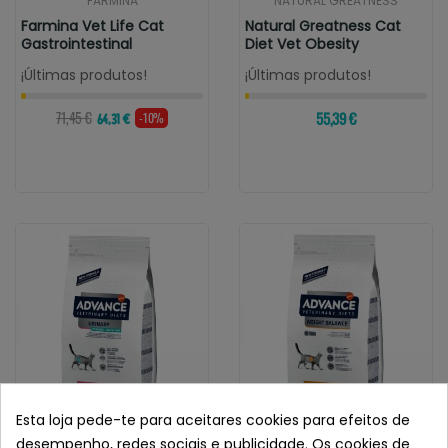
FARMINA
NATURAL GREATNESS
Farmina Vet Life Cat
Natural Greatness Cat
Gastrointestinal
Diet Vet Obesity
¡Últimas produtos!
¡Últimas produtos!
71,45 €
55,39 €
-10%
64,31 €
Esta loja pede-te para aceitares cookies para efeitos de
desempenho, redes sociais e publicidade. Os cookies de