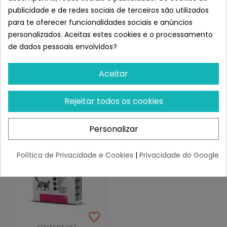
ADVANCE VET
ADVANCE VET
publicidade e de redes sociais de terceiros são utilizados
Advance Veterinary Diet
Advance Veterinary Diet
Urinary Sterilised Low...
Weight Balance Feline
para te oferecer funcionalidades sociais e anúncios
personalizados. Aceitas estes cookies e o processamento
¡Últimas produtos!
¡Últimas produtos!
de dados pessoais envolvidos?
71,55 €
71,55 €
Aceitar
Rejeitar todos os cookies
Personalizar
Política de Privacidade e Cookies
|
Privacidade do Google