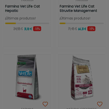
FARMINA
FARMINA
Farmina Vet Life Cat
Farmina Vet Life Cat
Hepatic
Struvite Management
¡Últimas produtos!
¡Últimas produtos!
34,55 €
71,45 €
-10%
-10%
31,10 €
64,31 €