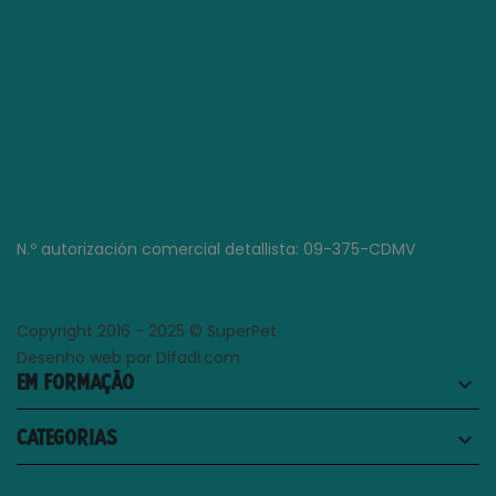
N.º autorización comercial detallista: 09-375-CDMV
Copyright 2016 - 2025 © SuperPet
Desenho web por Difadi.com
EM FORMAÇÃO
keyboard_arrow_down
CATEGORIAS
keyboard_arrow_down