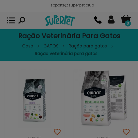
soporte@superpet.club
Superpet, comida para mascotas
VER
x
Superpet Club.
APP GRATIS - En
Google Play
0
Ração Veterinária Para Gatos
Casa
GATOS
Ração para gatos
Ração veterinária para gatos