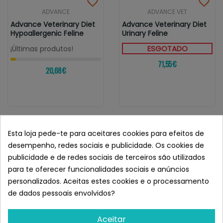
ADVANCE
ADVANCE VET
Advance Veterinary Diet
Advance Veterinary Diet
Hypoallergenic Feline
Urinary Feline
ESGOTADO
¡Últimas produtos!
71,55 €
20,68 €
Esta loja pede-te para aceitares cookies para efeitos de
Chegámos ao fim desta página.
Voltar ao topo
desempenho, redes sociais e publicidade. Os cookies de
publicidade e de redes sociais de terceiros são utilizados
FAZ PARTE
para te oferecer funcionalidades sociais e anúncios
personalizados. Aceitas estes cookies e o processamento
DA FAMÍLIA SUPERPET
de dados pessoais envolvidos?
SUBSCREVER, CONHECER-NOS E TER
Aceitar