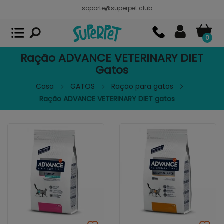
soporte@superpet.club
Superpet, comida para mascotas
VER
x
Superpet Club.
APP GRATIS - En
Google Play
0
Ração ADVANCE VETERINARY DIET
Gatos
Casa
GATOS
Ração para gatos
Ração ADVANCE VETERINARY DIET gatos