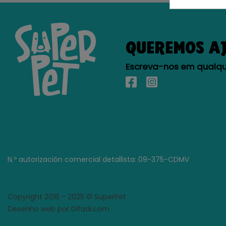
QUEREMOS A
Escreva-nos em qualque
N.º autorización comercial detallista: 09-375-CDMV
Copyright 2016 - 2025 © SuperPet
Desenho web por Difadi.com