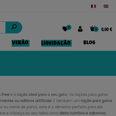
Powered by
Translate
0
0
0,00 €
VERÃO
BLOG
LIQUIDAÇÃO
 Free
é o
ração ideal para o seu gato
. Os rações para gatos
antes ou aditivos artificiais
. É também um
ração para gatos
ão ou carne de porco, este é o alimento perfeito para ele.
line e ofereça ao seu felino uma
dieta nutritiva e saborosa
.