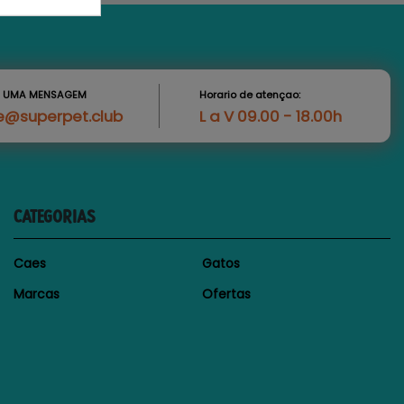
S UMA MENSAGEM
Horario de atençao:
e@superpet.club
L a V 09.00 - 18.00h
CATEGORIAS
Caes
Gatos
Marcas
Ofertas