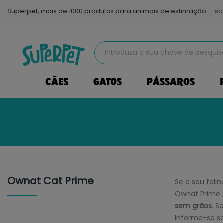
Superpet, mais de 1000 produtos para animais de estimação.
so
CÃES
GATOS
PÁSSAROS
Ownat Cat Prime
Se o seu felin
Ownat Prime s
sem grãos
. S
Informe-se so