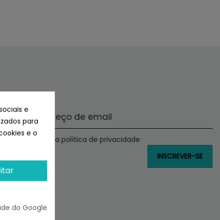
sociais e
lizados para
cookies e o
Li e aceito a política de privacidade
itar
ade do Google