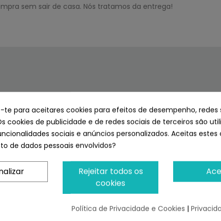
ompra sem sair de casa. Nós tratamos da entrega!
e-te para aceitares cookies para efeitos de desempenho, redes 
 SUPERPET
Os cookies de publicidade e de redes sociais de terceiros são uti
uncionalidades sociais e anúncios personalizados. Aceitas estes 
o de dados pessoais envolvidos?
 E TER ACESSO A DESCONTOS
SIVOS
nalizar
Rejeitar todos os
Ace
cookies
Política de Privacidade e Cookies
|
Privacid