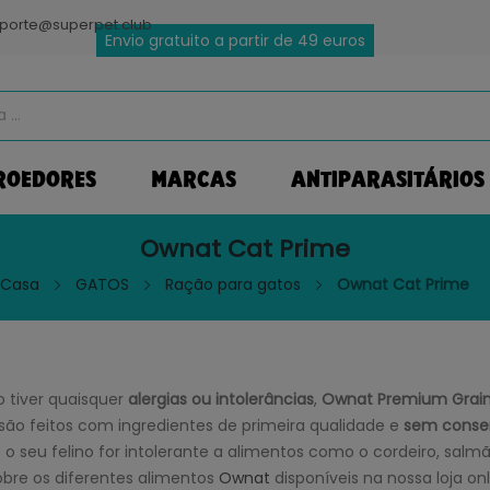
porte@superpet.club
Envio gratuito a partir de 49 euros
ROEDORES
MARCAS
ANTIPARASITÁRIOS
Ownat Cat Prime
Casa
GATOS
Ração para gatos
Ownat Cat Prime
o tiver quaisquer
alergias ou intolerâncias
,
Ownat Premium Grain
ão feitos com ingredientes de primeira qualidade e
sem conserv
e o seu felino for intolerante a alimentos como o cordeiro, salm
bre os diferentes alimentos
Ownat
disponíveis na nossa loja on