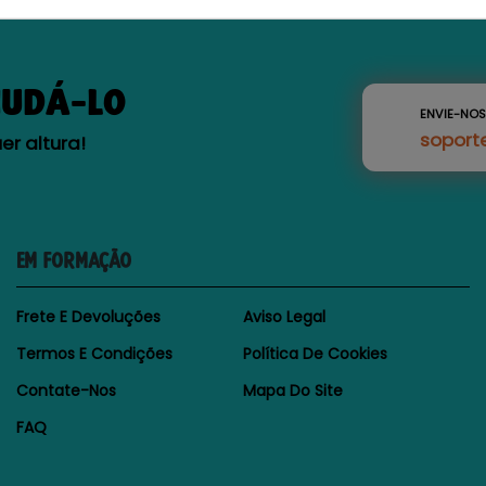
JUDÁ-LO
ENVIE-NO
soport
r altura!
EM FORMAÇÃO
Frete E Devoluções
Aviso Legal
Termos E Condições
Política De Cookies
Contate-Nos
Mapa Do Site
FAQ