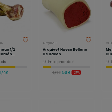
AN
ARQUIVET
MED
nean 1/2
Arquivet Hueso Relleno
Me
 Jamón
De Bacon
Hu
Se
uds
¡Últimas produtos!
¡Úl
1,90 €
4,81 €
- 27%
3,49 €