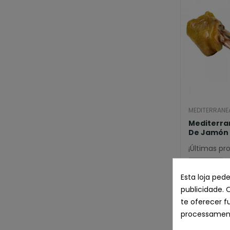
MEDITERRANE
Mediterra
De Jamón 
¡Últimas pr
Esta loja ped
publicidade. 
te oferecer f
processament