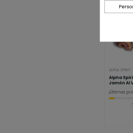
Perso
ALPHA SPIRIT
Alpha Spir
Jamón Al 
¡Últimas pr