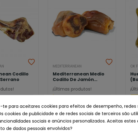
AN
MEDITERRANEAN
OK F
nean Codillo
Mediterranean Medio
Hue
Serrano
Codillo De Jamón
(Bo
Serrano (2...
Par
odutos!
¡Últimas produtos!
¡Úl
2,21 €
2,11 €
e-te para aceitares cookies para efeitos de desempenho, redes 
Os cookies de publicidade e de redes sociais de terceiros são uti
uncionalidades sociais e anúncios personalizados. Aceitas estes 
o de dados pessoais envolvidos?