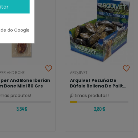
itar
ade do Google
PER AND BONE
ARQUIVET
per And Bone Iberian
Arquivet Pezuña De
 Bone Mini 80 Grs
Búfalo Rellena De Palitos
De Piel...
timas produtos!
¡Últimas produtos!
3,34 €
2,80 €