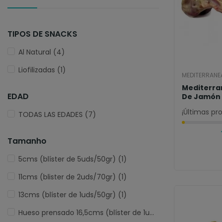
TIPOS DE SNACKS
Al Natural
(4)
Liofilizadas
(1)
MEDITERRANE
Mediterra
EDAD
De Jamón 
¡Últimas pr
TODAS LAS EDADES
(7)
Tamanho
5cms (blíster de 5uds/50gr)
(1)
11cms (blister de 2uds/70gr)
(1)
13cms (blíster de 1uds/50gr)
(1)
Hueso prensado 16,5cms (blíster de 1uds/100gr)
(1)