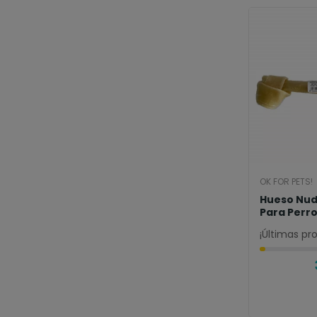
OK FOR PETS!
Hueso Nud
Para Perr
¡Últimas pr