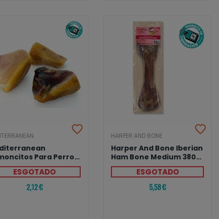
ITERRANEAN
HARPER AND BONE
diterranean
Harper And Bone Iberian
moncitos Para Perros
Ham Bone Medium 380
queños (3 Unds)
Grs
ESGOTADO
ESGOTADO
2,12 €
5,58 €