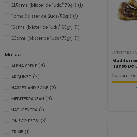
21,5cms (blíster de 1uds/170gr)
(1)
11cms (blíster de 2uds/50gr)
(1)
16cms (blíster de 1uds/ 65gr)
(1)
20cms (blíster de 1uds/75gr)
(1)
MEDITERRANE
Marca
Mediterra
ALPHA SPIRIT
(6)
Hueso De
Serrano
Restam 75 
ARQUIVET
(7)
HARPER AND BONE
(2)
MEDITERRANEAN
(9)
NATUREXTRA
(1)
OK FOR PETS!
(3)
TRIXIE
(1)