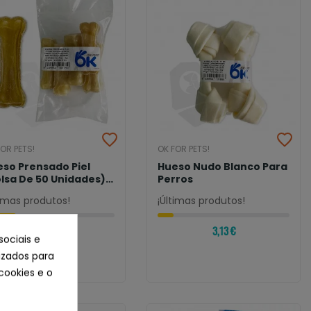
OR PETS!
OK FOR PETS!
so Prensado Piel
Hueso Nudo Blanco Para
lsa De 50 Unidades)
Perros
a Perros
timas produtos!
¡Últimas produtos!
2,80 €
3,13 €
sociais e
lizados para
cookies e o