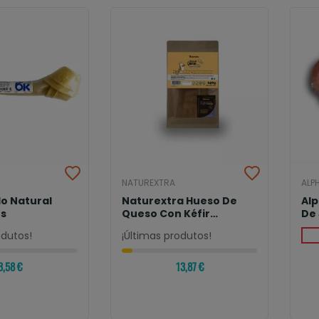
NATUREXTRA
ALPH
o Natural
Naturextra Hueso De
Alp
os
Queso Con Kéfir
De
Liofilizado Para...
odutos!
¡Últimas produtos!
3,58 €
13,87 €