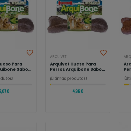
ARQUIVET
ARQ
Hueso Para
Arquivet Hueso Para
Arq
quibone Sabor
Perros Arquibone Sabor
Pe
Buey
Ba
odutos!
¡Últimas produtos!
¡Úl
2,07 €
4,96 €