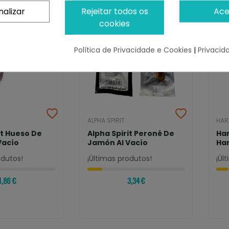
nalizar
Rejeitar todos os
Ace
cookies
Política de Privacidade e Cookies
|
Privacid
ALPHA SPIRIT
HAR
it Hueso De
Alpha Spirit Peroné De
Har
Vacío
Jamón Al Vacío
Ham
odutos!
¡Últimas produtos!
¡Úl
1,86 €
3,34 €