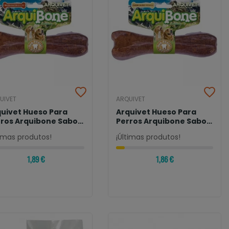
UIVET
ARQUIVET
uivet Hueso Para
Arquivet Hueso Para
rros Arquibone Sabor
Perros Arquibone Sabor
con
Queso
timas produtos!
¡Últimas produtos!
1,89 €
1,86 €