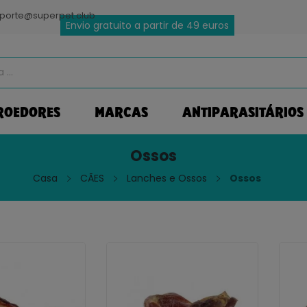
porte@superpet.club
Envio gratuito a partir de 49 euros
ROEDORES
MARCAS
ANTIPARASITÁRIOS
Ossos
Casa
CÃES
Lanches e Ossos
Ossos