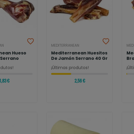
AN
MEDITERRANEAN
MED
nean Hueso
Mediterranean Huesitos
Me
Serrano
De Jamón Serrano 40 Gr
Br
Se
odutos!
¡Últimas produtos!
¡Úl
1,83 €
2,56 €