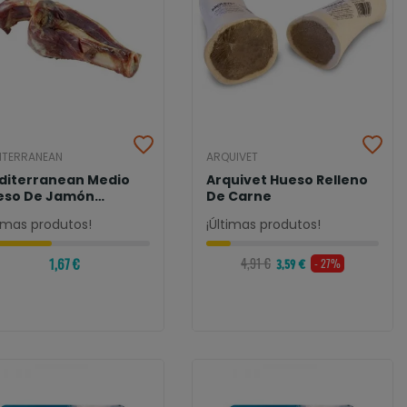
ITERRANEAN
ARQUIVET
diterranean Medio
Arquivet Hueso Relleno
eso De Jamón
De Carne
rrano Con Brocheta
timas produtos!
¡Últimas produtos!
1,67 €
4,91 €
- 27%
3,59 €