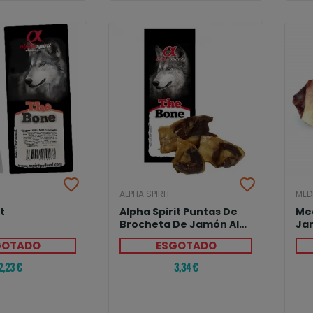
ALPHA SPIRIT
MED
t
Alpha Spirit Puntas De
Me
Brocheta De Jamón Al
Ja
Vacío
Pe
GOTADO
ESGOTADO
2,23 €
3,34 €