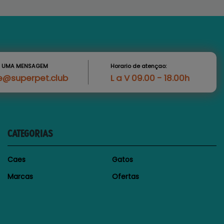
S UMA MENSAGEM
Horario de atençao:
e@superpet.club
L a V 09.00 - 18.00h
CATEGORIAS
Caes
Gatos
Marcas
Ofertas