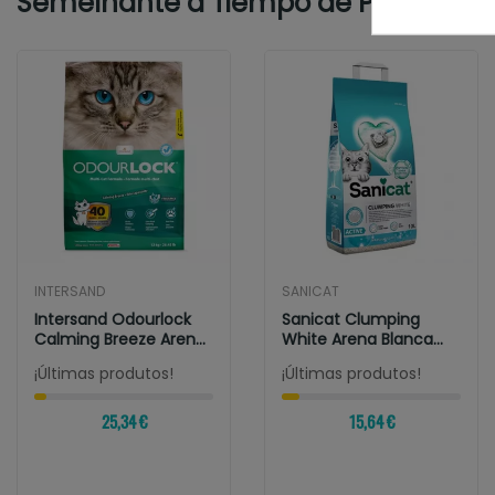
Semelhante a Tiempo de Profesiona
INTERSAND
SANICAT
Intersand Odourlock
Sanicat Clumping
Calming Breeze Arena
White Arena Blanca
Aglomerante...
Aglomerante Para...
¡Últimas produtos!
¡Últimas produtos!
25,34 €
15,64 €