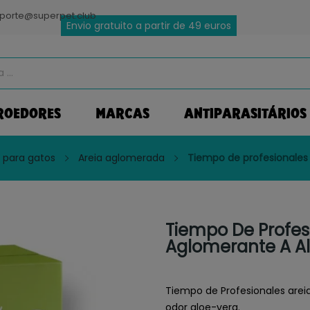
porte@superpet.club
Envio gratuito a partir de 49 euros
ROEDORES
MARCAS
ANTIPARASITÁRIOS
a para gatos
Areia aglomerada
Tiempo de profesionales 
Tiempo De Profes
Aglomerante A Al
Tiempo de Profesionales arei
odor aloe-vera.