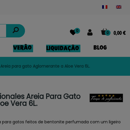
Powered by
Translate
0
0
0,00 €
VERÃO
BLOG
LIQUIDAÇÃO
Areia para gato Aglomerante a Aloe Vera 6L.
ionales Areia Para Gato
oe Vera 6L.
a para gatos feitos de bentonite perfumada com um ligeiro