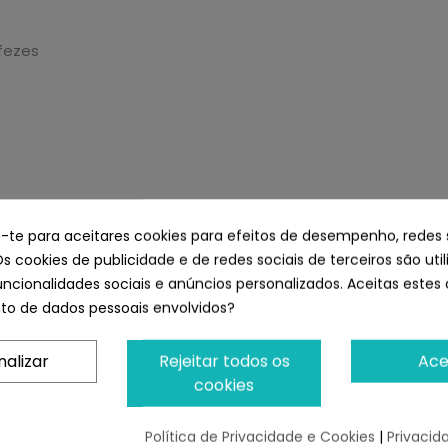
fezes
 que a ninhada fique colada ao fundo do tabuleiro.
e-te para aceitares cookies para efeitos de desempenho, redes 
iver perdido as suas propriedades higiénicas.
Os cookies de publicidade e de redes sociais de terceiros são uti
r o produto inteiro.
uncionalidades sociais e anúncios personalizados. Aceitas estes 
o de dados pessoais envolvidos?
nalizar
Rejeitar todos os
Ace
cookies
tacto com fezes de gato.
Política de Privacidade e Cookies
|
Privacid