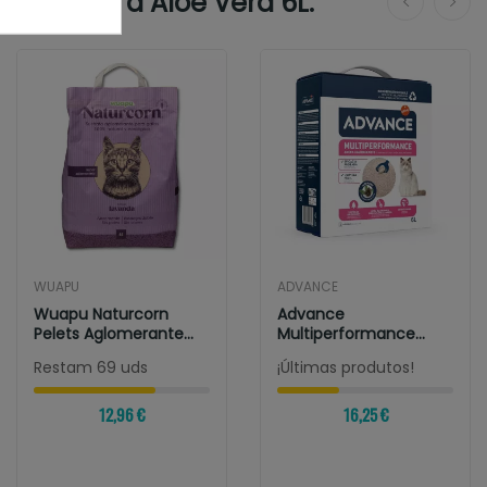
n aroma a Aloe Vera 6L.
WUAPU
ADVANCE
Wuapu Naturcorn
Advance
Pelets Aglomerante
Multiperformance
Para Gatos Aroma...
Arena Aglomerante
Restam 69 uds
¡Últimas produtos!
12,96 €
16,25 €