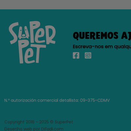
QUEREMOS A
Escreva-nos em qualque
N.º autorización comercial detallista: 09-375-CDMV
Copyright 2016 - 2025 © SuperPet
Desenho web por Difadi.com