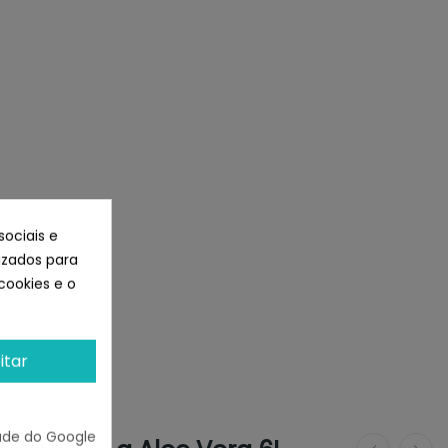
sociais e
lizados para
cookies e o
itar
ade do Google