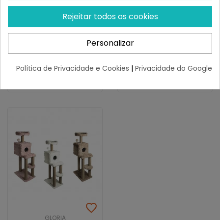
Gloria Poste Rascador
Rascador Cerrado 2 Pisos
Rejeitar todos os cookies
INDO 34x34x55 Cm
Con Lateral En Sisal Y
Cuna...
¡Últimas produtos!
¡Últimas produtos!
Personalizar
18,21 €
39,24 €
Política de Privacidade e Cookies
|
Privacidade do Google
GLORIA