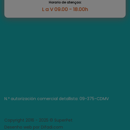
Horario de atençao:
L a V 09.00 - 18.00h
N.º autorización comercial detallista: 09-375-CDMV
Copyright 2016 - 2025 © SuperPet
Desenho web por Difadi.com