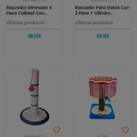
Rascador Gimnasio 4
Rascador Para Gatos Con
Pisos Calidad Con
2 Pisos Y Cilindro
Escondite...
40x37x85cm
¡Últimas produtos!
¡Últimas produtos!
186,18 €
60,18 €
IBERIAN PETS
KONG