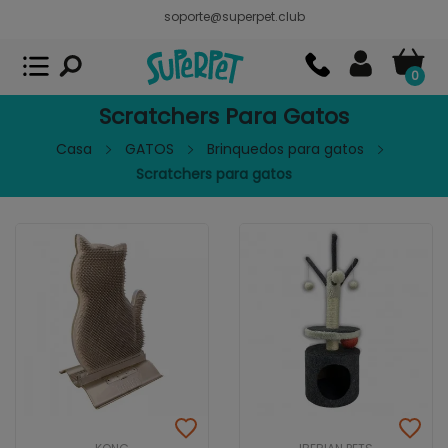
soporte@superpet.club
Superpet, comida para mascotas
VER
x
Superpet Club.
APP GRATIS - En
Google Play
0
Scratchers Para Gatos
Casa
GATOS
Brinquedos para gatos
Scratchers para gatos