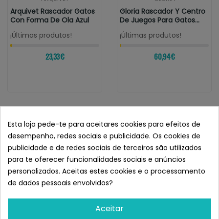
Arquivet Rascador Gatos
Gloria Rascador Y Centro
Con Forma De Ola Azul
De Juegos Para Gatos
Gambia...
¡Últimas produtos!
¡Últimas produtos!
23,33 €
60,94 €
Esta loja pede-te para aceitares cookies para efeitos de
desempenho, redes sociais e publicidade. Os cookies de
publicidade e de redes sociais de terceiros são utilizados
para te oferecer funcionalidades sociais e anúncios
personalizados. Aceitas estes cookies e o processamento
de dados pessoais envolvidos?
Aceitar
GLORIA
IBERIAN PETS