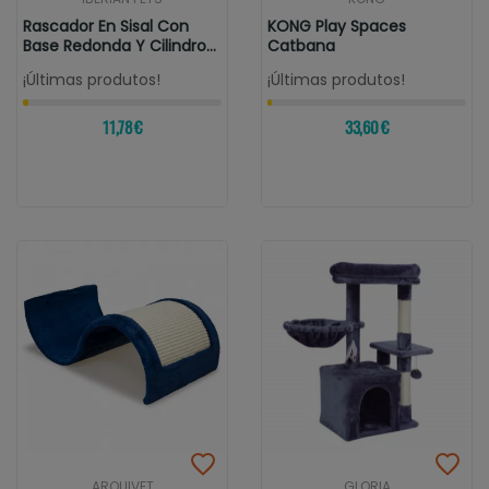
Rascador En Sisal Con
KONG Play Spaces
Base Redonda Y Cilindro
Catbana
Con...
¡Últimas produtos!
¡Últimas produtos!
11,78 €
33,60 €
ARQUIVET
GLORIA