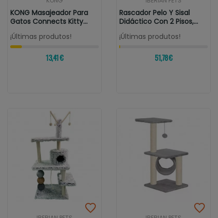
KONG
IBERIAN PETS
KONG Masajeador Para
Rascador Pelo Y Sisal
Gatos Connects Kitty
Didáctico Con 2 Pisos,...
Comber Catnip
¡Últimas produtos!
¡Últimas produtos!
13,41 €
51,78 €
IBERIAN PETS
IBERIAN PETS