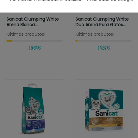
SANICAT
SANICAT
Sanicat Clumping White
Sanicat Clumpling White
Arena Blanca
Duo Arena Para Gatos
Aglomerante Para...
Aroma...
¡Últimas produtos!
¡Últimas produtos!
15,64 €
14,97 €