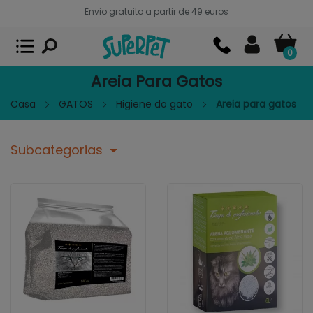
Envio gratuito a partir de 49 euros
Superpet, comida para mascotas
VER
x
Superpet Club.
APP GRATIS - En
Google Play
0
Areia Para Gatos
Casa
GATOS
Higiene do gato
Areia para gatos
Subcategorias