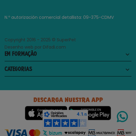
N.º autorización comercial detallista: 09-375-CDMV
Copyright 2016 - 2025 © SuperPet
Desenho web por Difadi.com
EM FORMAÇÃO
keyboard_arrow_down
CATEGORIAS
keyboard_arrow_down
DESCARGA NUESTRA APP