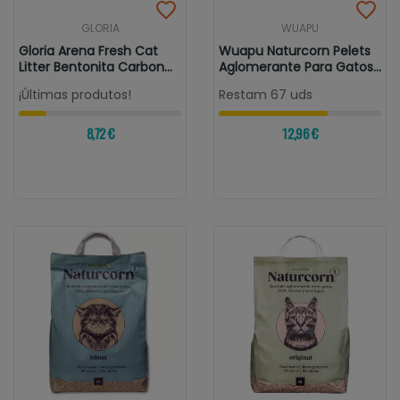
GLORIA
WUAPU
Gloria Arena Fresh Cat
Wuapu Naturcorn Pelets
Litter Bentonita Carbon
Aglomerante Para Gatos
Activo
Aroma...
¡Últimas produtos!
Restam 67 uds
8,72 €
12,96 €