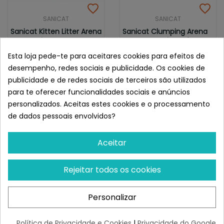
SANICAT
SANICAT
Sanicat Kitten Litter Arena
Sanicat Clumping Arena
Para Gatitos
Para Gatos Sin Perfume
¡Últimas produtos!
Restam 77 uds
Esta loja pede-te para aceitares cookies para efeitos de
desempenho, redes sociais e publicidade. Os cookies de
4,52 €
9,15 €
publicidade e de redes sociais de terceiros são utilizados
para te oferecer funcionalidades sociais e anúncios
personalizados. Aceitas estes cookies e o processamento
de dados pessoais envolvidos?
Aceitar
Rejeitar todos os cookies
Personalizar
Política de Privacidade e Cookies
|
Privacidade do Google