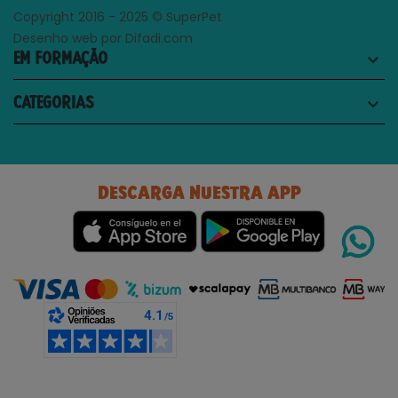
Copyright 2016 - 2025 © SuperPet
Desenho web por Difadi.com
EM FORMAÇÃO
keyboard_arrow_down
CATEGORIAS
keyboard_arrow_down
DESCARGA NUESTRA APP