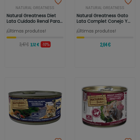
NATURAL GREATNESS
NATURAL GREATNESS
Natural Greatness Diet
Natural Greatness Gato
Lata Cuidado Renal Para
Lata Complet Conejo Y
Gatos...
Pato...
¡Últimas produtos!
¡Últimas produtos!
3,47 €
2,64 €
-10%
3,12 €