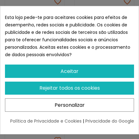
NATURAL GREATNESS
NATURAL GREATNESS
Natural Greatness Gato
Natural Greatness Diet
Esta loja pede-te para aceitares cookies para efeitos de
Lata Complet Pavo Con
Lata Control De Peso
desempenho, redes sociais e publicidade. Os cookies de
Salmón,...
Para...
ESGOTADO
¡Últimas produtos!
publicidade e de redes sociais de terceiros são utilizados
3,47 €
para te oferecer funcionalidades sociais e anúncios
-10%
3,12 €
2,64 €
personalizados. Aceitas estes cookies e o processamento
de dados pessoais envolvidos?
Aceitar
Rejeitar todos os cookies
Personalizar
Política de Privacidade e Cookies
|
Privacidade do Google