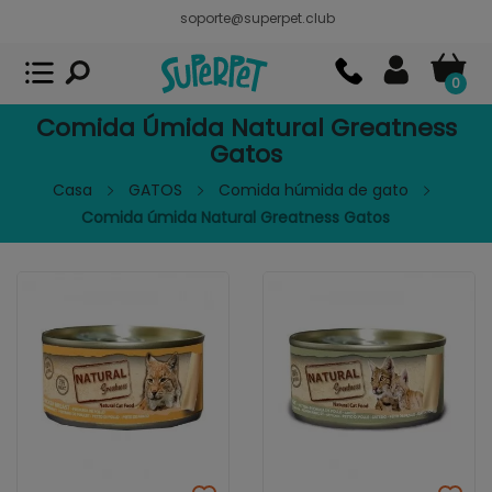
soporte@superpet.club
Superpet, comida para mascotas
VER
x
Superpet Club.
APP GRATIS - En
Google Play
0
Comida Úmida Natural Greatness
Gatos
Casa
GATOS
Comida húmida de gato
Comida úmida Natural Greatness Gatos