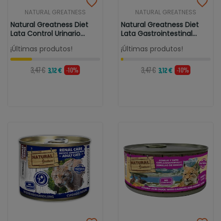
NATURAL GREATNESS
NATURAL GREATNESS
Natural Greatness Diet
Natural Greatness Diet
Lata Control Urinario
Lata Gastrointestinal
Para...
Para...
¡Últimas produtos!
¡Últimas produtos!
3,47 €
3,47 €
-10%
-10%
3,12 €
3,12 €