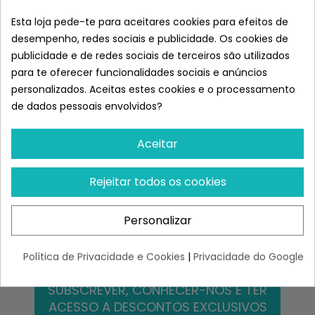
Virbac HPM Pienso A1
Esta loja pede-te para aceitares cookies para efeitos de
Hypoallergy Food
desempenho, redes sociais e publicidade. Os cookies de
Intolerance...
ESGOTADO
publicidade e de redes sociais de terceiros são utilizados
57,46 €
para te oferecer funcionalidades sociais e anúncios
personalizados. Aceitas estes cookies e o processamento
de dados pessoais envolvidos?
Aceitar
Chegámos ao fim desta página.
Voltar ao topo
Rejeitar todos os cookies
FAZ PARTE
Personalizar
DA FAMÍLIA SUPERPET
Política de Privacidade e Cookies
|
Privacidade do Google
SUBSCREVER, CONHECER-NOS E TER
ACESSO A DESCONTOS EXCLUSIVOS