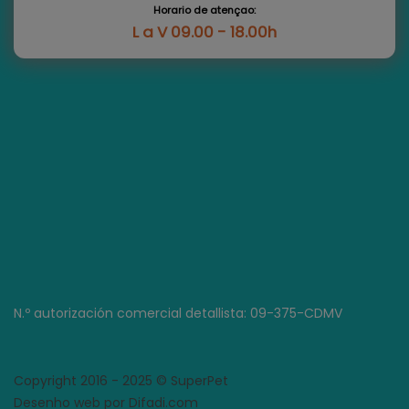
Horario de atençao:
L a V 09.00 - 18.00h
N.º autorización comercial detallista: 09-375-CDMV
Copyright 2016 - 2025 © SuperPet
Desenho web por Difadi.com