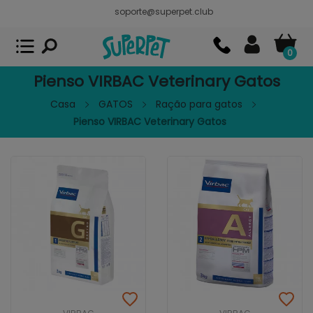
soporte@superpet.club
Superpet, comida para mascotas
VER
x
Superpet Club.
APP GRATIS - En
Google Play
0
Pienso VIRBAC Veterinary Gatos
Casa
GATOS
Ração para gatos
Pienso VIRBAC Veterinary Gatos