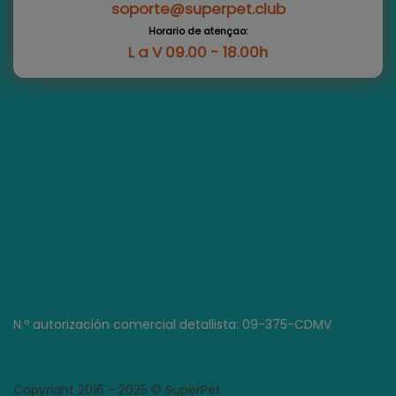
soporte@superpet.club
Horario de atençao:
L a V 09.00 - 18.00h
N.º autorización comercial detallista: 09-375-CDMV
Copyright 2016 - 2025 © SuperPet