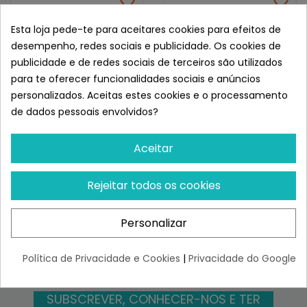
WILD BALANCE
WILD BALANCE
Esta loja pede-te para aceitares cookies para efeitos de
Wild Balance Gato
Wild Balance Receta De
Recetas Del Chef Lata
Navidad Lata De Pollo,...
desempenho, redes sociais e publicidade. Os cookies de
Guiso Del...
publicidade e de redes sociais de terceiros são utilizados
¡Últimas produtos!
¡Últimas produtos!
para te oferecer funcionalidades sociais e anúncios
2,80 €
3,52 €
personalizados. Aceitas estes cookies e o processamento
de dados pessoais envolvidos?
Aceitar
Chegámos ao fim desta página.
Voltar ao topo
Rejeitar todos os cookies
Personalizar
FAZ PARTE
Política de Privacidade e Cookies
|
Privacidade do Google
DA FAMÍLIA SUPERPET
SUBSCREVER, CONHECER-NOS E TER