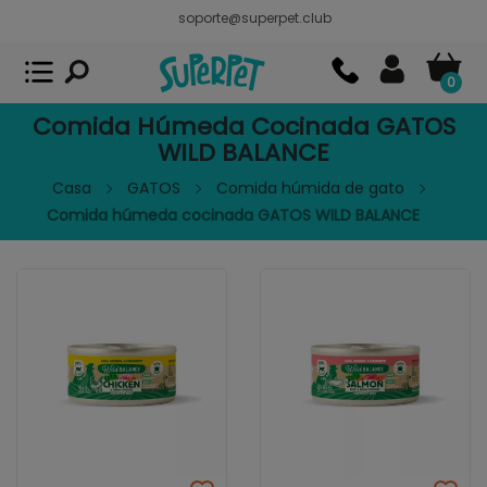
soporte@superpet.club
Superpet, comida para mascotas
VER
x
Superpet Club.
APP GRATIS - En
Google Play
0
Comida Húmeda Cocinada GATOS
WILD BALANCE
Casa
GATOS
Comida húmida de gato
Comida húmeda cocinada GATOS WILD BALANCE