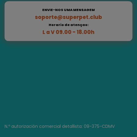
ENVIE-NOS UMA MENSAGEM
soporte@superpet.club
Horario de atençao:
L a V 09.00 - 18.00h
N.º autorización comercial detallista: 09-375-CDMV