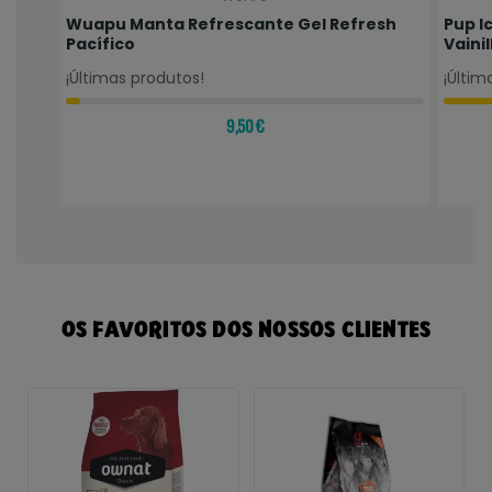
Wuapu Manta Refrescante Gel Refresh
Pup I
Pacífico
Vainill
¡Últimas produtos!
¡Últim
9,50 €
OS FAVORITOS DOS NOSSOS CLIENTES