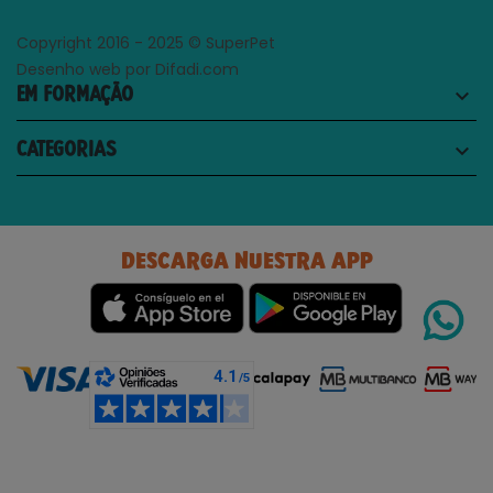
Copyright 2016 - 2025 © SuperPet
Desenho web por Difadi.com
EM FORMAÇÃO
keyboard_arrow_down
CATEGORIAS
keyboard_arrow_down
DESCARGA NUESTRA APP