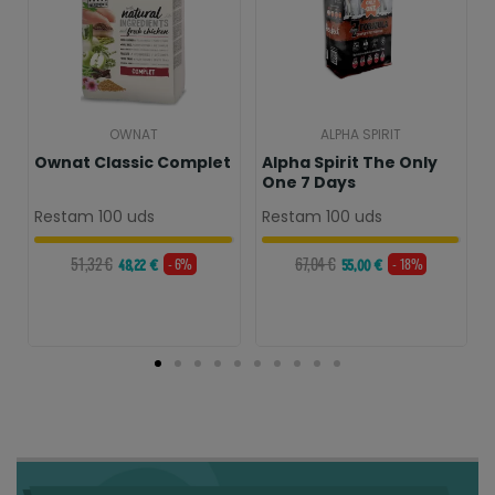
OWNAT
ALPHA SPIRIT
Ownat Classic Complet
Alpha Spirit The Only
One 7 Days
Restam 100 uds
Restam 100 uds
51,32 €
67,04 €
- 6%
- 18%
48,22 €
55,00 €