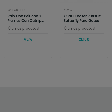
OK FOR PETS!
KONG
Palo Con Peluche Y
KONG Teaser Purrsuit
Plumas Con Catnip
Butterfly Para Gatos
Para Gatos
¡Últimas produtos!
¡Últimas produtos!
4,57 €
21,10 €