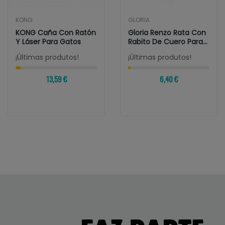
KONG
GLORIA
KONG Caña Con Ratón
Gloria Renzo Rata Con
Y Láser Para Gatos
Rabito De Cuero Para
Gatos
¡Últimas produtos!
¡Últimas produtos!
13,59 €
6,40 €