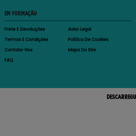
EM FORMAÇÃO
Frete E Devoluções
Aviso Legal
Termos E Condições
Política De Cookies
Contate-Nos
Mapa Do Site
FAQ
DESCARREGU