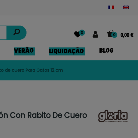
Powered by
Translate
0
0
0,00 €
VERÃO
BLOG
LIQUIDAÇÃO
ito de cuero Para Gatos 12 cm
tón Con Rabito De Cuero
m