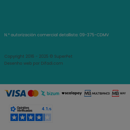
N.º autorización comercial detallista: 09-375-CDMV
Copyright 2016 - 2025 © SuperPet
Desenho web por Difadi.com