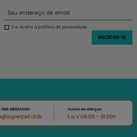
Li e aceito a política de privacidade
S UMA MENSAGEM
Horario de atençao:
e@superpet.club
L a V 09.00 - 18.00h