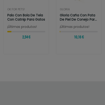
OK FOR PETS!
GLORIA
Palo Con Bola De Tela
Gloria Caña Con Pata
Con Catnip Para Gatos
De Piel De Conejo Para
Gatos
¡Últimas produtos!
¡Últimas produtos!
2,54 €
10,16 €