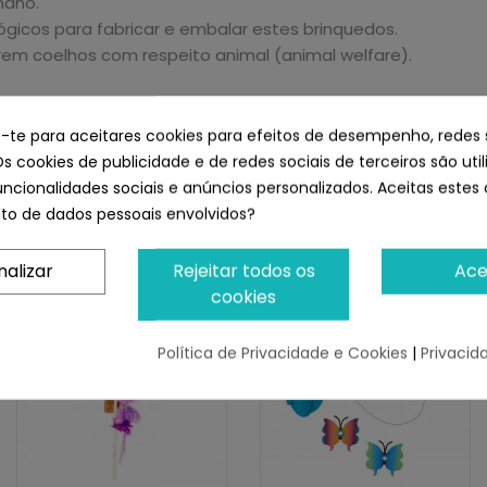
umano.
ógicos para fabricar e embalar estes brinquedos.
rem coelhos com respeito animal (animal welfare).
e-te para aceitares cookies para efeitos de desempenho, redes 
Os cookies de publicidade e de redes sociais de terceiros são uti
uncionalidades sociais e anúncios personalizados. Aceitas estes 
o de dados pessoais envolvidos?
instinto animal e voltará a desfrutar do jogo. 100% natural. P
on rabito de cuero Para Gatos 12 cm
nalizar
Rejeitar todos os
Ace
cookies
Política de Privacidade e Cookies
|
Privacid