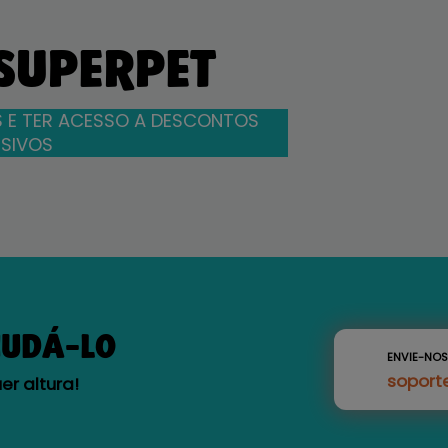
 SUPERPET
 E TER ACESSO A DESCONTOS
SIVOS
JUDÁ-LO
ENVIE-NO
soport
r altura!