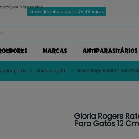
porte@superpet.club
Envio gratuito a partir de 49 euros
ROEDORES
MARCAS
ANTIPARASITÁRIOS
s para gatos
Varas de gato
Gloria Rogers Ratón con rab
Gloria Rogers Ra
Para Gatos 12 C