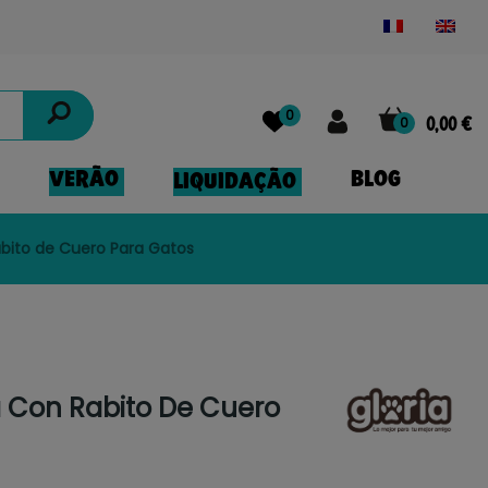
Powered by
Translate
0
0
0,00 €
VERÃO
BLOG
LIQUIDAÇÃO
abito de Cuero Para Gatos
a Con Rabito De Cuero