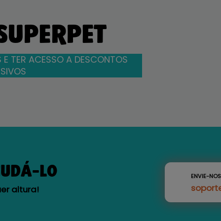
 SUPERPET
 E TER ACESSO A DESCONTOS
SIVOS
JUDÁ-LO
ENVIE-NO
soport
r altura!