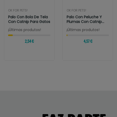
OK FOR PETS!
OK FOR PETS!
Palo Con Bola De Tela
Palo Con Peluche Y
Con Catnip Para Gatos
Plumas Con Catnip
Para Gatos
¡Últimas produtos!
¡Últimas produtos!
2,54 €
4,57 €