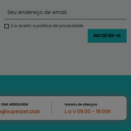
Li e aceito a política de privacidade
S UMA MENSAGEM
Horario de atençao:
e@superpet.club
L a V 09.00 - 18.00h