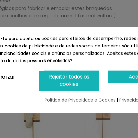
umano.
ógicos para fabricar e embalar estes brinquedos.
rem coelhos com respeito animal (animal welfare).
e-te para aceitares cookies para efeitos de desempenho, redes 
Os cookies de publicidade e de redes sociais de terceiros são uti
uncionalidades sociais e anúncios personalizados. Aceitas estes 
o de dados pessoais envolvidos?
instinto animal e voltará a desfrutar do jogo. 100% natural. P
 Rabito de Cuero Para Gatos
nalizar
Rejeitar todos os
Ace
cookies
Política de Privacidade e Cookies
|
Privacid