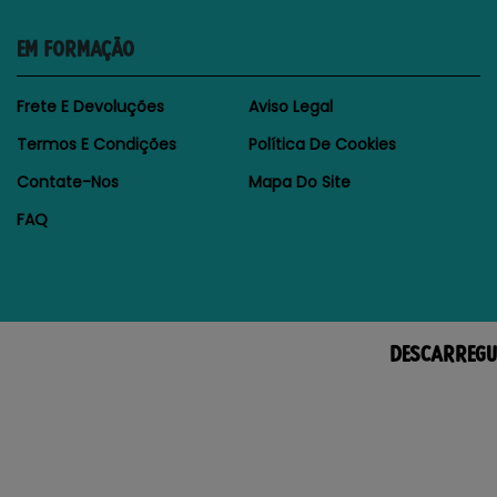
EM FORMAÇÃO
Frete E Devoluções
Aviso Legal
Termos E Condições
Política De Cookies
Contate-Nos
Mapa Do Site
FAQ
DESCARREGU