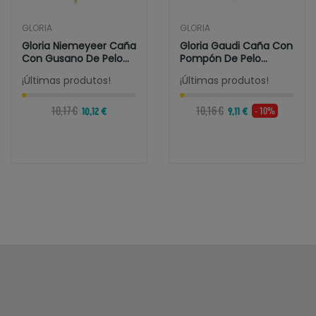
GLORIA
GLORIA
Gloria Niemeyeer Caña
Gloria Gaudi Caña Con
Con Gusano De Pelo
Pompón De Pelo
Natural De...
Natural De Conejo
¡Últimas produtos!
¡Últimas produtos!
10,17 €
10,16 €
- 10%
10,12 €
9,11 €