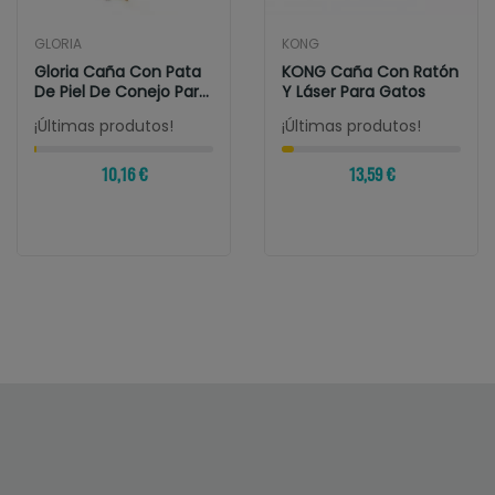
GLORIA
KONG
Gloria Caña Con Pata
KONG Caña Con Ratón
De Piel De Conejo Para
Y Láser Para Gatos
Gatos
¡Últimas produtos!
¡Últimas produtos!
10,16 €
13,59 €