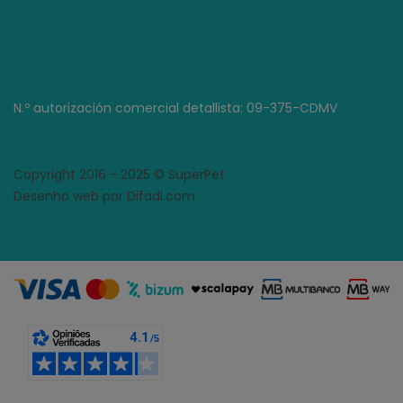
N.º autorización comercial detallista: 09-375-CDMV
Copyright 2016 - 2025 © SuperPet
Desenho web por Difadi.com