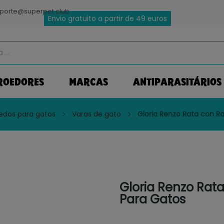
porte@superpet.club
Envio gratuito a partir de 49 euros
ROEDORES
MARCAS
ANTIPARASITÁRIOS
edos para gatos
Varas de gato
Gloria Renzo Rata con R
Gloria Renzo Rat
Para Gatos