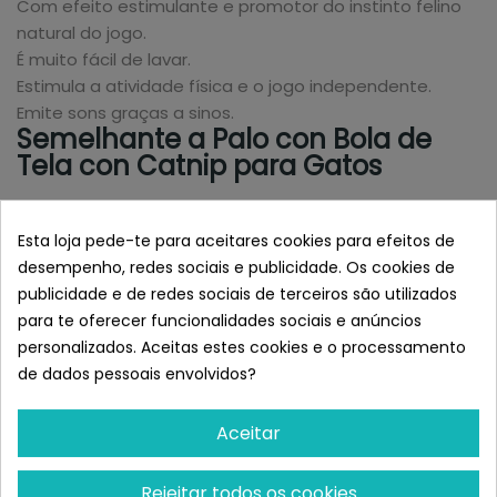
Com efeito estimulante e promotor do instinto felino
natural do jogo.
É muito fácil de lavar.
Estimula a atividade física e o jogo independente.
Emite sons graças a sinos.
Semelhante a Palo con Bola de
Tela con Catnip para Gatos
Esta loja pede-te para aceitares cookies para efeitos de
desempenho, redes sociais e publicidade. Os cookies de
publicidade e de redes sociais de terceiros são utilizados
para te oferecer funcionalidades sociais e anúncios
personalizados. Aceitas estes cookies e o processamento
de dados pessoais envolvidos?
Aceitar
GLORIA
KONG
Gloria Gaudi Caña Con
KONG Teaser Jelly Fish
Rejeitar todos os cookies