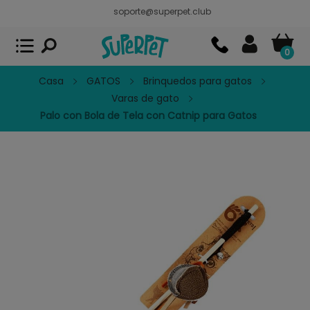
soporte@superpet.club
Superpet, comida para mascotas
VER
x
Superpet Club.
APP GRATIS - En
Google Play
0
Casa
GATOS
Brinquedos para gatos
Varas de gato
Palo con Bola de Tela con Catnip para Gatos