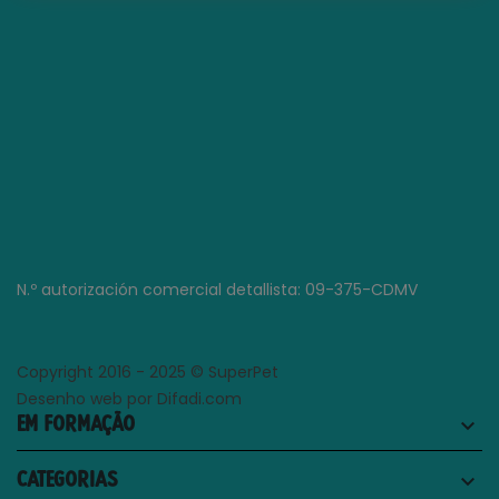
N.º autorización comercial detallista: 09-375-CDMV
Copyright 2016 - 2025 © SuperPet
Desenho web por Difadi.com
EM FORMAÇÃO
keyboard_arrow_down
CATEGORIAS
keyboard_arrow_down