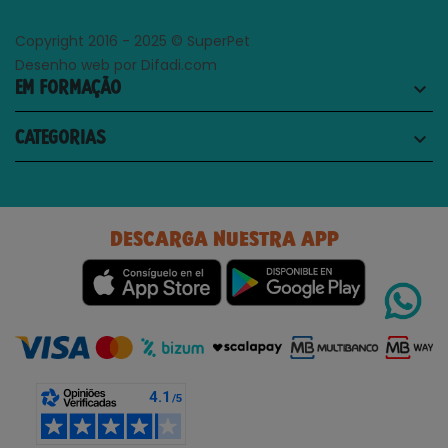
Copyright 2016 - 2025 © SuperPet
Desenho web por Difadi.com
EM FORMAÇÃO
keyboard_arrow_down
CATEGORIAS
keyboard_arrow_down
DESCARGA NUESTRA APP