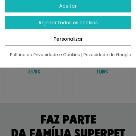
Aceitar
Rejeitar todos os cookies
PURINA PRO PLAN
WILD BALANCE
Personalizar
Purina Pro Plan FortiFlora
Wild Balance ACEITE
Probiótico Para Perros
SARDINA DEL MAR DEL
NORTE Para...
Política de Privacidade e Cookies
|
Privacidade do Google
¡Últimas produtos!
¡Últimas produtos!
35,78 €
17,88 €
FAZ PARTE
DA FAMÍLIA SUPERPET