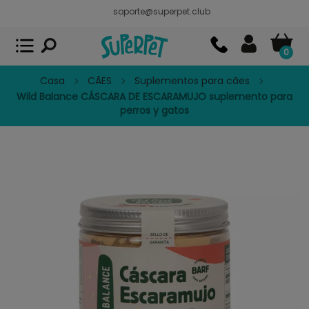
soporte@superpet.club
Superpet, comida para mascotas
VER
x
Superpet Club.
APP GRATIS - En
Google Play
0
Casa
CÃES
Suplementos para cães
Wild Balance CÁSCARA DE ESCARAMUJO suplemento para
perros y gatos