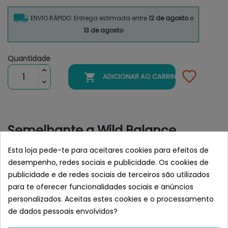
ENVIO RÁPIDO: Entrega estimada entre
12 de agosto
e
13 de agosto
Quantidade

ADICIONAR AO CARRINHO
Semelhante a Wild Balance
CÁSCARA DE ESCARAMUJO
Esta loja pede-te para aceitares cookies para efeitos de
suplemento para perros y gatos
desempenho, redes sociais e publicidade. Os cookies de
publicidade e de redes sociais de terceiros são utilizados
para te oferecer funcionalidades sociais e anúncios
personalizados. Aceitas estes cookies e o processamento
de dados pessoais envolvidos?