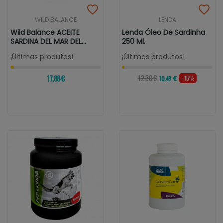
WILD BALANCE
LENDA
Wild Balance ACEITE
Lenda Óleo De Sardinha
SARDINA DEL MAR DEL
250 Ml.
NORTE Para...
¡Últimas produtos!
¡Últimas produtos!
17,88 €
12,30 €
- 15%
10,49 €