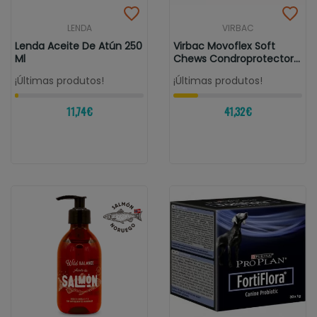
LENDA
VIRBAC
Lenda Aceite De Atún 250
Virbac Movoflex Soft
Ml
Chews Condroprotector
Para Perros
¡Últimas produtos!
¡Últimas produtos!
11,74 €
41,32 €