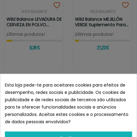
WILD BALANCE
WILD BALANCE
Wild Balance LEVADURA DE
Wild Balance MEJILLÓN
CERVEZA EN POLVO
VERDE Suplemento Para
Suplemento...
Perros Y...
¡Últimas produtos!
¡Últimas produtos!
9,34 €
21,23 €
Esta loja pede-te para aceitares cookies para efeitos de
desempenho, redes sociais e publicidade. Os cookies de
publicidade e de redes sociais de terceiros são utilizados
para te oferecer funcionalidades sociais e anúncios
personalizados. Aceitas estes cookies e o processamento
de dados pessoais envolvidos?