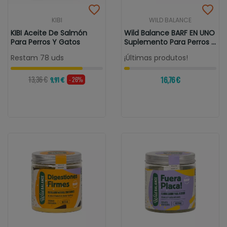
KIBI
WILD BALANCE
KIBI Aceite De Salmón
Wild Balance BARF EN UNO
Para Perros Y Gatos
Suplemento Para Perros Y
Gatos
Restam 78 uds
¡Últimas produtos!
13,36 €
16,76 €
- 26%
9,91 €