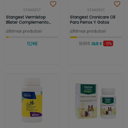
STANGEST
STANGEST
Stangest Vermistop
Stangest Cronicare Oil
Blister Complemento
Para Perros Y Gatos
Alimentario...
¡Últimas produtos!
¡Últimas produtos!
11,74 €
32,59 €
- 13%
28,22 €