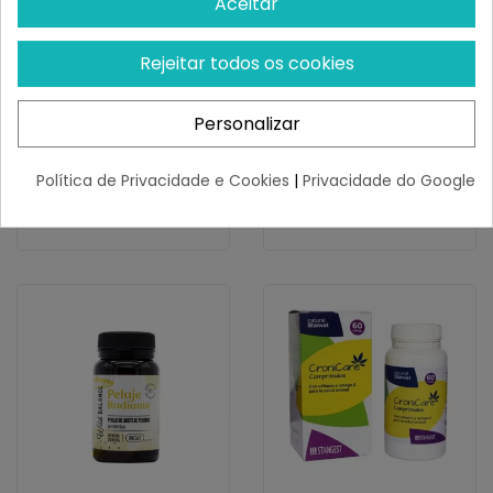
Aceitar
WILD BALANCE
WILD BALANCE
Rejeitar todos os cookies
Wild Balance POLEN
Wild Balance GOLDEN
ORGÁNICO Suplemento
CÚRCUMA Suplemento
Para Perros Y...
Para Perros Y...
Personalizar
¡Últimas produtos!
¡Últimas produtos!
20,12 €
13,31 €
Política de Privacidade e Cookies
|
Privacidade do Google