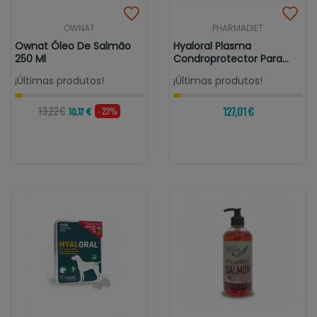
OWNAT
PHARMADIET
Ownat Óleo De Salmão
Hyaloral Plasma
250 Ml
Condroprotector Para
Perros Y Gatos...
¡Últimas produtos!
¡Últimas produtos!
13,22 €
127,01 €
- 23%
10,17 €