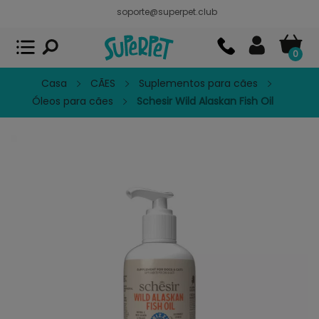
soporte@superpet.club
Superpet, comida para mascotas
VER
x
Superpet Club.
APP GRATIS - En
Google Play
0
Casa
CÃES
Suplementos para cães
Óleos para cães
Schesir Wild Alaskan Fish Oil