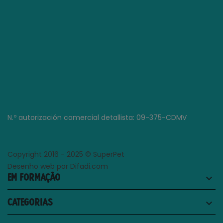
N.º autorización comercial detallista: 09-375-CDMV
Copyright 2016 - 2025 © SuperPet
Desenho web por Difadi.com
EM FORMAÇÃO
keyboard_arrow_down
CATEGORIAS
keyboard_arrow_down