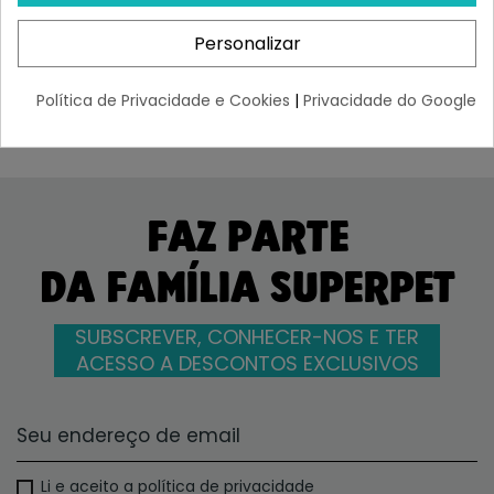
Gatos
¡Últimas produtos!
¡Últimas produtos!
Personalizar
12,30 €
18,95 €
- 15%
10,49 €
Política de Privacidade e Cookies
|
Privacidade do Google
FAZ PARTE
DA FAMÍLIA SUPERPET
SUBSCREVER, CONHECER-NOS E TER
ACESSO A DESCONTOS EXCLUSIVOS
Li e aceito a política de privacidade