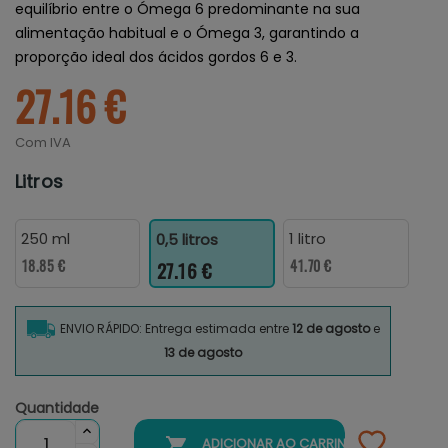
equilíbrio entre o Ómega 6 predominante na sua
alimentação habitual e o Ómega 3, garantindo a
proporção ideal dos ácidos gordos 6 e 3.
27.16 €
Com IVA
Litros
250 ml
1 litro
0,5 litros
18.85 €
41.70 €
27.16 €
ENVIO RÁPIDO: Entrega estimada entre
12 de agosto
e
13 de agosto
Quantidade

ADICIONAR AO CARRINHO