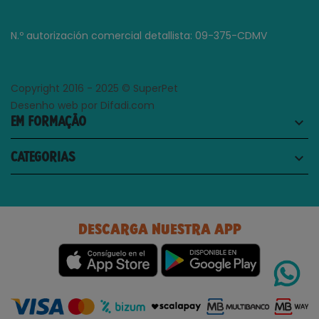
N.º autorización comercial detallista: 09-375-CDMV
Copyright 2016 - 2025 © SuperPet
Desenho web por Difadi.com
EM FORMAÇÃO
keyboard_arrow_down
CATEGORIAS
keyboard_arrow_down
DESCARGA NUESTRA APP