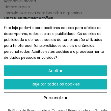
Agradável aroma.
Hidrata a pele.
Fórmula exclusiva com baunilha e glicerina.
USO E ESPECIFICAÇÕES:
Champô relaxante de baunilha para cães de todas as
Esta loja pede-te para aceitares cookies para efeitos de
raças e idades.
desempenho, redes sociais e publicidade. Os cookies de
Modo De Uso
publicidade e de redes sociais de terceiros são utilizados
para te oferecer funcionalidades sociais e anúncios
Aplique uma quantidade generosa de xampu no pelo
personalizados. Aceitas estes cookies e o processamento
úmido do cão.
de dados pessoais envolvidos?
Massageie todo o corpo do animal.
Enxaguar com bastante água.
Formato:
Aceitar
300ml
Semelhante a Inodorina Champú
Rejeitar todos os cookies
Sensation Refrescante para Perros
300ml
Personalizar
Política de Privacidade e Cookies
|
Privacidade do Google