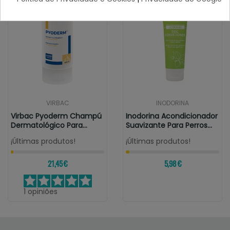
VIRBAC
INODORINA
Virbac Pyoderm Champú
Inodorina Acondicionador
Dermatológico Para
Suavizante Para Perros
Perros Y Gatos
250ml
¡Últimas produtos!
¡Últimas produtos!
21,45 €
5,98 €
1
opiniões