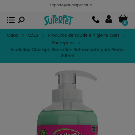
soporte@superpet.club
Superpet, comida para mascotas
VER
x
Superpet Club.
APP GRATIS - En
Google Play
0
Casa
CÃES
Produtos de saúde e higiene cães
Shampoos
Inodorina Champú Sensation Refrescante para Perros
300ml