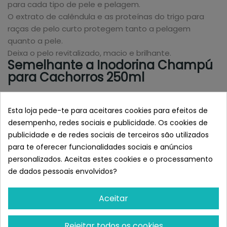
para cada tipo de pele e pelagem.
O extrato de calêndula e as proteínas do trigo para
raças de pelo curto protegem tanto a pelagem
quanto a pele.
Deixa o pelo revitalizado, macio e brilhante.
Semelhante a Inodorina Champú
para Cachorros 250ml
Esta loja pede-te para aceitares cookies para efeitos de
desempenho, redes sociais e publicidade. Os cookies de
publicidade e de redes sociais de terceiros são utilizados
para te oferecer funcionalidades sociais e anúncios
personalizados. Aceitas estes cookies e o processamento
de dados pessoais envolvidos?
Aceitar
FRUIT
VIRBAC
Fruta Para Animais Anti-
Virbac Espuma
Rejeitar todos os cookies