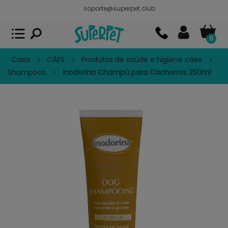
soporte@superpet.club
Superpet, comida para mascotas
VER
x
Superpet Club.
APP GRATIS - En
Google Play
0
Casa
CÃES
Produtos de saúde e higiene cães
Shampoos
Inodorina Champú para Cachorros 250ml