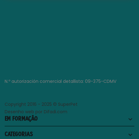
N.º autorización comercial detallista: 09-375-CDMV
Copyright 2016 - 2025 © SuperPet
Desenho web por Difadi.com
EM FORMAÇÃO
keyboard_arrow_down
CATEGORIAS
keyboard_arrow_down