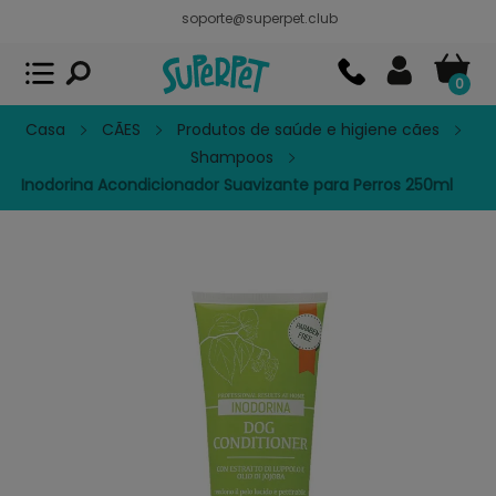
soporte@superpet.club
Superpet, comida para mascotas
VER
x
Superpet Club.
APP GRATIS - En
Google Play
0
Casa
CÃES
Produtos de saúde e higiene cães
Shampoos
Inodorina Acondicionador Suavizante para Perros 250ml