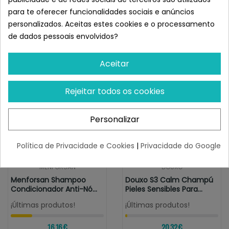
Semelhante a Inodorina
para te oferecer funcionalidades sociais e anúncios
Acondicionador Suavizante para
personalizados. Aceitas estes cookies e o processamento
Perros 250ml
de dados pessoais envolvidos?
Aceitar
Rejeitar todos os cookies
Personalizar
Política de Privacidade e Cookies
|
Privacidade do Google
MENFORSAN
DOUXO
Menforsan Shampoo
Douxo S3 Calm Champú
Condicionador Anti-Nó
Pieles Sensibles Para
300 Ml
Perros Y...
¡Últimas produtos!
¡Últimas produtos!
16,16 €
20,32 €