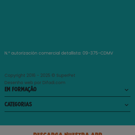
N.º autorización comercial detallista: 09-375-CDMV
Copyright 2016 - 2025 © SuperPet
Desenho web por Difadi.com
EM FORMAÇÃO
keyboard_arrow_down
CATEGORIAS
keyboard_arrow_down