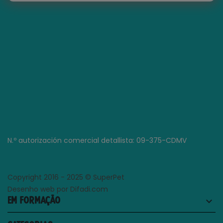
N.º autorización comercial detallista: 09-375-CDMV
Copyright 2016 - 2025 © SuperPet
Desenho web por Difadi.com
EM FORMAÇÃO
keyboard_arrow_down