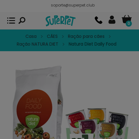
soporte@superpet.club
Superpet, comida para mascotas
VER
x
Superpet Club.
APP GRATIS - En
Google Play
0
Casa
CÃES
Ração para cães
Ração NATURA DIET
Natura Diet Daily Food