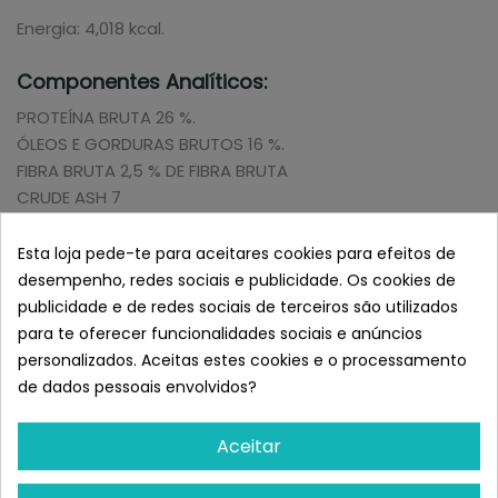
Energia: 4,018 kcal.
Componentes Analíticos:
PROTEÍNA BRUTA 26 %.
ÓLEOS E GORDURAS BRUTOS 16 %.
FIBRA BRUTA 2,5 % DE FIBRA BRUTA
CRUDE ASH 7
TEOR DE HUMIDADE 10
Esta loja pede-te para aceitares cookies para efeitos de
Benefícios:
desempenho, redes sociais e publicidade. Os cookies de
publicidade e de redes sociais de terceiros são utilizados
Saúde dos olhos
para te oferecer funcionalidades sociais e anúncios
Articulações saudáveis
personalizados. Aceitas estes cookies e o processamento
Alta digestibilidade
de dados pessoais envolvidos?
Atraso do envelhecimento
Previne doenças senis
Aceitar
Peso ideal
Cabelo e pele saudáveis