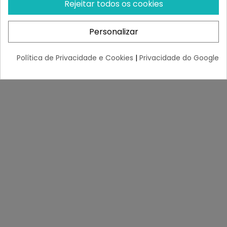
Saúde intestinal
Rejeitar todos os cookies
Saúde dentária
Reforço imunitário
Personalizar
Óptima actividade muscular
Hipoalergénico
Política de Privacidade e Cookies
|
Privacidade do Google
Porção Recomendada: