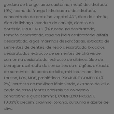
gordura de frango, arroz castanho, maçã desidratada
(9%), carne de frango hidrolisada e desidratada,
concentrado de proteína vegetal AD*, óleo de salmão,
óleo de linhaça, levedura de cerveja, cloreto de
potássio, PROHEALTH (1%): cenoura desidratada,
tomate desidratado, rosa da Índia desidratada, alfafa
desidratada, algas marinhas desidratadas, extracto de
sementes de dentes-de-leão desidratado, brócolos
desidratados, extracto de sementes de chá verde,
camomila desidratada, extracto de citrinos, óleo de
borragem, extracto de sementes de orégãos, extracto
de sementes de cardo de leite, mirtilos, L-carnitina,
taurina, FOS, MOS, probióticos, PROJOINT COMPLEX (0.
2%): extracto de mexilhão lábio verde, extracto de krill e
caldo de osso (fontes naturais de colagénio,
condroitina e glucosamina), COMPLEXO PROSAFE
(0,03%): alecrim, cravinho, toranja, curcuma e azeite de
oliva.