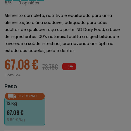
5
/
5
-
3
opiniões
Alimento completo, nutritivo e equilibrado para uma
alimentação diária saudável, adequado para cães
adultos de qualquer raça ou porte. ND Daily Food, à base
de ingredientes 100% naturais, facilita a digestibilidade e
favorece a saúde intestinal, promovendo um óptimo
estado dos cabelos, pele e dentes.
67.08 €
73.78€
- 9%
Com IVA
Peso
ENVÍO GRATIS
12 Kg
67.08 €
5.59 €/Kg