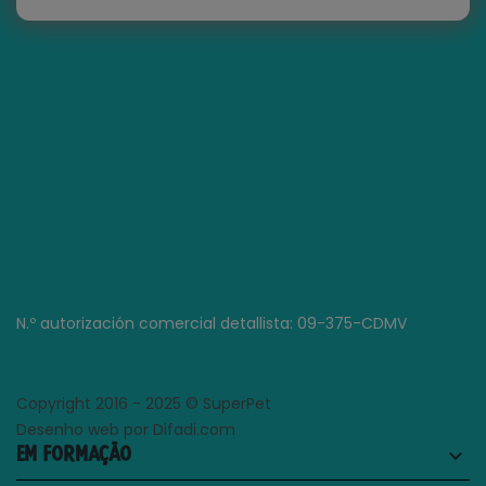
N.º autorización comercial detallista: 09-375-CDMV
Copyright 2016 - 2025 © SuperPet
Desenho web por Difadi.com
EM FORMAÇÃO
keyboard_arrow_down