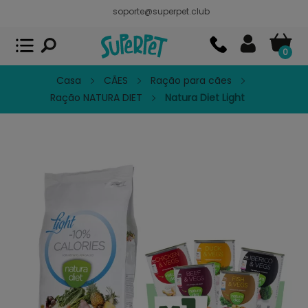
soporte@superpet.club
Superpet, comida para mascotas
VER
x
Superpet Club.
APP GRATIS - En
Google Play
0
Casa
CÃES
Ração para cães
Ração NATURA DIET
Natura Diet Light