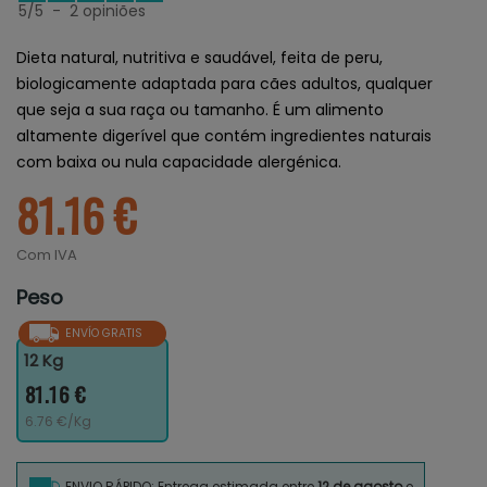
5
/
5
-
2
opiniões
Dieta natural, nutritiva e saudável, feita de peru,
biologicamente adaptada para cães adultos, qualquer
que seja a sua raça ou tamanho. É um alimento
altamente digerível que contém ingredientes naturais
com baixa ou nula capacidade alergénica.
81.16 €
Com IVA
Peso
ENVÍO GRATIS
12 Kg
81.16 €
6.76 €/Kg
ENVIO RÁPIDO: Entrega estimada entre
12 de agosto
e