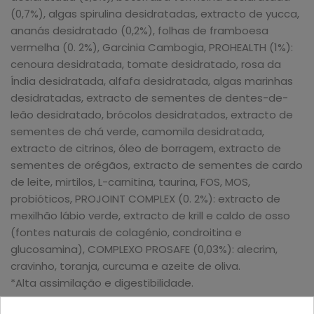
(0,7%), algas spirulina desidratadas, extracto de yucca,
ananás desidratado (0,2%), folhas de framboesa
vermelha (0. 2%), Garcinia Cambogia, PROHEALTH (1%):
cenoura desidratada, tomate desidratado, rosa da
Índia desidratada, alfafa desidratada, algas marinhas
desidratadas, extracto de sementes de dentes-de-
leão desidratado, brócolos desidratados, extracto de
sementes de chá verde, camomila desidratada,
extracto de citrinos, óleo de borragem, extracto de
sementes de orégãos, extracto de sementes de cardo
de leite, mirtilos, L-carnitina, taurina, FOS, MOS,
probióticos, PROJOINT COMPLEX (0. 2%): extracto de
mexilhão lábio verde, extracto de krill e caldo de osso
(fontes naturais de colagénio, condroitina e
glucosamina), COMPLEXO PROSAFE (0,03%): alecrim,
cravinho, toranja, curcuma e azeite de oliva.
*Alta assimilação e digestibilidade.