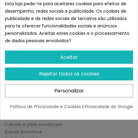
Energia: 3.150 kcal.
Esta loja pede-te para aceitares cookies para efeitos de
desempenho, redes sociais e publicidade. Os cookies de
Componentes Analíticos:
publicidade e de redes sociais de terceiros são utilizados
PROTEÍNA BRUTA 27 %.
para te oferecer funcionalidades sociais e anúncios
ÓLEOS E GORDURAS BRUTOS 12
personalizados. Aceitas estes cookies e o processamento
FIBRA CRUDE 5
de dados pessoais envolvidos?
CRUDE ASH 9,5
TEOR DE HUMIDADE 10
Aceitar
Benefícios:
Rejeitar todos os cookies
Saúde dos olhos
Articulações saudáveis
Personalizar
Alta digestibilidade
Atrasa o envelhecimento
Política de Privacidade e Cookies
|
Privacidade do Google
Previne doenças senis
Peso ideal
Cabelo e pele saudáveis
Saúde intestinal