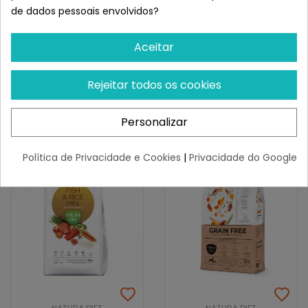
NATURA DIET
NATURA DIET
de dados pessoais envolvidos?
Natura Diet Daily Food
Natura Diet + 7 Mini
Mini
Aceitar
¡Últimas produtos!
¡Últimas produtos!
27,40 €
30,12 €
- 8%
Rejeitar todos os cookies
27,67 €
Personalizar
Política de Privacidade e Cookies
|
Privacidade do Google