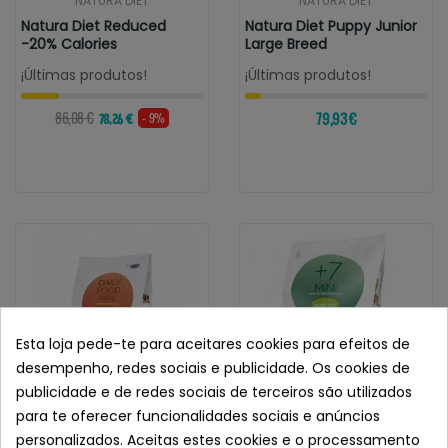
NATURA DIET
NATURA DIET
Natura Diet Reduced
Natura Diet Puppy Junior
-20% Calories
Large Breed
¡Últimas produtos!
¡Últimas produtos!
86,08 €
79,93 €
- 9%
78,26 €
Esta loja pede-te para aceitares cookies para efeitos de
desempenho, redes sociais e publicidade. Os cookies de
publicidade e de redes sociais de terceiros são utilizados
para te oferecer funcionalidades sociais e anúncios
personalizados. Aceitas estes cookies e o processamento