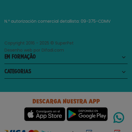
N.º autorización comercial detallista: 09-375-CDMV
Copyright 2016 - 2025 © SuperPet
Desenho web por Difadi.com
EM FORMAÇÃO
keyboard_arrow_down
CATEGORIAS
keyboard_arrow_down
DESCARGA NUESTRA APP