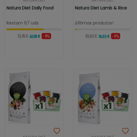
NATURA DIET
NATURA DIET
Natura Diet Daily Food
Natura Diet Lamb & Rice
Restam 67 uds
¡Últimas produtos!
73,78 €
83,62 €
- 9%
- 9%
67,08 €
76,03 €