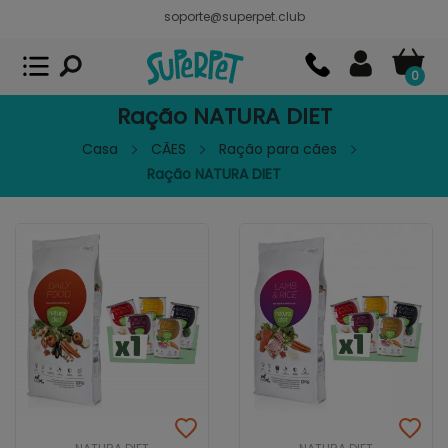
soporte@superpet.club
Superpet, comida para mascotas
VER
x
Superpet Club.
APP GRATIS - En
Google Play
0
Ração NATURA DIET
Casa
CÃES
Ração para cães
Ração NATURA DIET