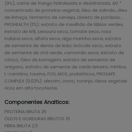
(9%), carne de frango hidrolisada e desidratada, AD *
concentrado de proteína vegetal, óleo de salmão, óleo
de linhaça, fermento de cerveja, cloreto de potássio ,
PROHEALTH (1%): extrato de mexilhão de lábios verdes,
extrato de krill, cenoura seca, tomate seco, rosa
indiana seca, alfafa seca, alga marinha seca, extrato
de semente de dente de leão, brócolis seco, extrato
de semente de chá verde, camomila seca, extrato de
cítrico, Óleo de borragem, extrato de semente de
orégano, extrato de semente de cardo leiteiro, mirtilos,
L-carnitina, taurina, FOS, MOS, probióticos, PROSAFE
COMPLEX (0,03%): alecrim, cravo, toranja, óleos vegetais
ricos em alfa tocoferóis.
Componentes Analticos:
PROTEÍNA BRUTA 26
ÓLEOS E GORDURAS BRUTOS 16
FIBRA BRUTA 2,5