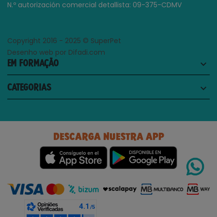
N.º autorización comercial detallista: 09-375-CDMV
Copyright 2016 - 2025 © SuperPet
Desenho web por Difadi.com
EM FORMAÇÃO
keyboard_arrow_down
CATEGORIAS
keyboard_arrow_down
DESCARGA NUESTRA APP