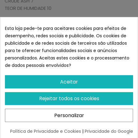
CRUDE ASH 7
TEOR DE HUMIDADE 10
Benefícios:
Esta loja pede-te para aceitares cookies para efeitos de
Saúde dos olhos
desempenho, redes sociais e publicidade. Os cookies de
Articulações saudáveis
publicidade e de redes sociais de terceiros são utilizados
Alta digestibilidade
para te oferecer funcionalidades sociais e anúncios
Atrasa o envelhecimento
personalizados. Aceitas estes cookies e o processamento
Previne doenças senis
de dados pessoais envolvidos?
Peso ideal
Cabelo e pele saudáveis
Aceitar
Saúde intestinal
Saúde dentária
Rejeitar todos os cookies
Reforço imunitário
Pequeno kibble
Óptima actividade muscular
Personalizar
Hipoalergénico
Política de Privacidade e Cookies
|
Privacidade do Google
Porção Recomendada: