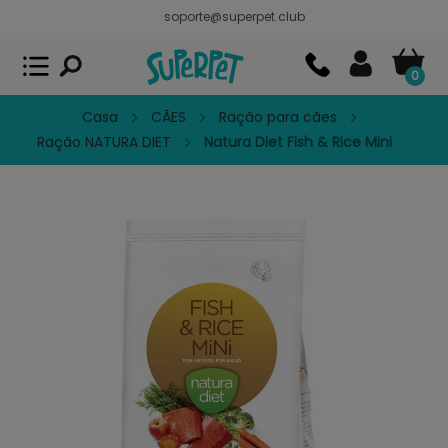
soporte@superpet.club
Superpet, comida para mascotas
VER
x
Superpet Club.
APP GRATIS - En
Google Play
0
Casa
CÃES
Ração para cães
Ração NATURA DIET
Natura Diet Fish & Rice Mini