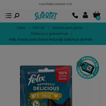
soporte@superpet.club
Superpet, comida para mascotas
VER
x
Superpet Club.
APP GRATIS - En
Google Play
0
Casa
GATOS
Snacks para gatos
Petiscos e guloseimas
Felix Snacks para Gatos Naturally Delicious de Pollo