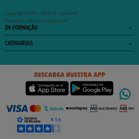
Copyright 2016 - 2025 © SuperPet
Desenho web por Difadi.com
EM FORMAÇÃO
keyboard_arrow_down
CATEGORIAS
keyboard_arrow_down
DESCARGA NUESTRA APP