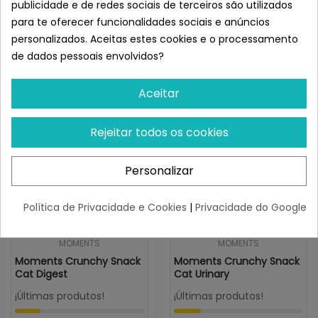
publicidade e de redes sociais de terceiros são utilizados
2.9g/100g
Semelhante a Mediterranean
para te oferecer funcionalidades sociais e anúncios
Serrano Snacks Para Gatos Urinary
personalizados. Aceitas estes cookies e o processamento
Pollo
de dados pessoais envolvidos?
Aceitar
Rejeitar todos os cookies
Personalizar
Política de Privacidade e Cookies
|
Privacidade do Google
MOMENTS
MOMENTS
Moments Crunchy Snack
Moments Crunchy Snack
Cat Digest
Cat Urinary
¡Últimas produtos!
¡Últimas produtos!