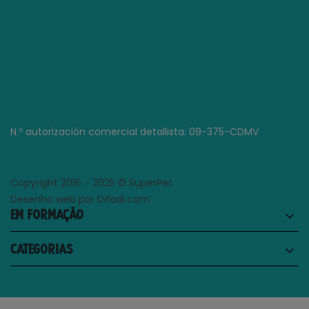
N.º autorización comercial detallista: 09-375-CDMV
Copyright 2016 - 2025 © SuperPet
Desenho web por Difadi.com
EM FORMAÇÃO
keyboard_arrow_down
CATEGORIAS
keyboard_arrow_down