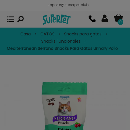
soporte@superpet.club
Superpet, comida para mascotas
VER
x
Superpet Club.
APP GRATIS - En
Google Play
0
Casa
GATOS
Snacks para gatos
Snacks Funcionales
Mediterranean Serrano Snacks Para Gatos Urinary Pollo