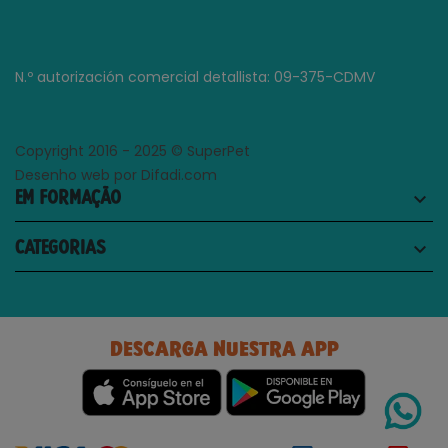
N.º autorización comercial detallista: 09-375-CDMV
Copyright 2016 - 2025 © SuperPet
Desenho web por Difadi.com
EM FORMAÇÃO
keyboard_arrow_down
CATEGORIAS
keyboard_arrow_down
DESCARGA NUESTRA APP