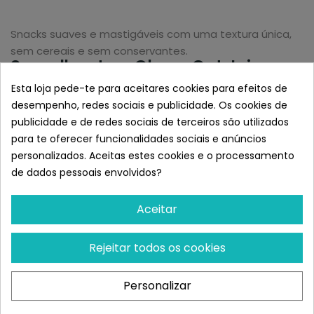
Snacks suaves e mastigáveis com uma textura única,
sem cereais e sem conservantes.
Semelhante a Churu Cat Juicy
Bites Calamar y Caldo casero
Esta loja pede-te para aceitares cookies para efeitos de
desempenho, redes sociais e publicidade. Os cookies de
publicidade e de redes sociais de terceiros são utilizados
para te oferecer funcionalidades sociais e anúncios
personalizados. Aceitas estes cookies e o processamento
de dados pessoais envolvidos?
Aceitar
Rejeitar todos os cookies
FELIX
MEDITERRANEAN
Personalizar
Félix Crispies Buey Y Pollo
Mediterranean Serrano
45 Gr
Snacks Para Gatos
Antihairball...