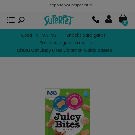
soporte@superpet.club
Superpet, comida para mascotas
VER
x
Superpet Club.
APP GRATIS - En
Google Play
0
Casa
GATOS
Snacks para gatos
Petiscos e guloseimas
Churu Cat Jiucy Bites Calamar-Caldo casero