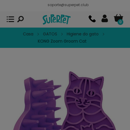
soporte@superpet.club
Superpet, comida para mascotas
VER
x
Superpet Club.
APP GRATIS - En
Google Play
0
Casa
GATOS
Higiene do gato
KONG Zoom Groom Cat