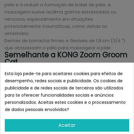
pele e a reduzir a formação de bolas de pelo. A
massagem suave acalma gastos estressados ​​ou
nervosos, especialmente em situações
potencialmente traumáticas, como visitas ao
veterinário.
Dentes de borracha firmes e flexíveis de 1,9 cm (3/4 ″)
que atravessam o pêlo para massagear a pele.
Semelhante a KONG Zoom Groom
Cat
Esta loja pede-te para aceitares cookies para efeitos de
desempenho, redes sociais e publicidade. Os cookies de
publicidade e de redes sociais de terceiros são utilizados
para te oferecer funcionalidades sociais e anúncios
personalizados. Aceitas estes cookies e o processamento
de dados pessoais envolvidos?
Aceitar