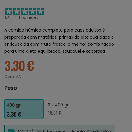
5
/
5
-
1
opiniões
A comida húmida completa para cães adultos é
preparada com matérias-primas de alta qualidade e
enriquecida com fruta fresca, a melhor combinação
para uma dieta equilibrada, saudável e saborosa.
3.30 €
Com IVA
Peso
6 x 400 gr
400 gr
15.04 €
3.30 €
ENVIO RÁPIDO: Entrega estimada entre
11 de agosto
e