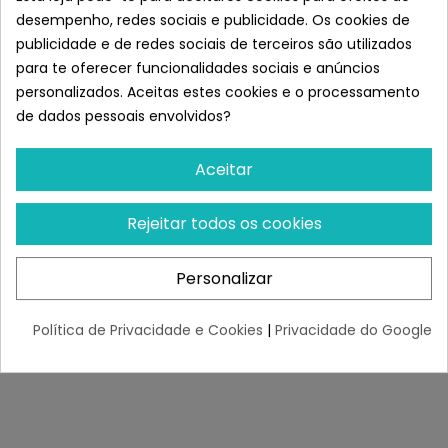
de actividade física, peso ou raça.
desempenho, redes sociais e publicidade. Os cookies de
Deixar sempre água fresca e limpa disponível para o
publicidade e de redes sociais de terceiros são utilizados
animal de estimação.
para te oferecer funcionalidades sociais e anúncios
personalizados. Aceitas estes cookies e o processamento
de dados pessoais envolvidos?
Aceitar
Rejeitar todos os cookies
Personalizar
Política de Privacidade e Cookies
|
Privacidade do Google