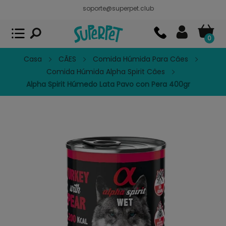
soporte@superpet.club
Superpet, comida para mascotas
VER
x
Superpet Club.
APP GRATIS - En
Google Play
0
Casa
CÃES
Comida Húmida Para Câes
Comida Húmida Alpha Spirit Câes
Alpha Spirit Húmedo Lata Pavo con Pera 400gr