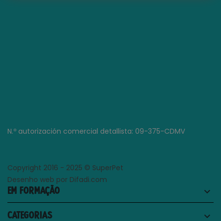
N.º autorización comercial detallista: 09-375-CDMV
Copyright 2016 - 2025 © SuperPet
Desenho web por Difadi.com
EM FORMAÇÃO
keyboard_arrow_down
CATEGORIAS
keyboard_arrow_down