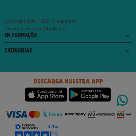
Copyright 2016 - 2025 © SuperPet
Desenho web por Difadi.com
EM FORMAÇÃO
keyboard_arrow_down
CATEGORIAS
keyboard_arrow_down
DESCARGA NUESTRA APP