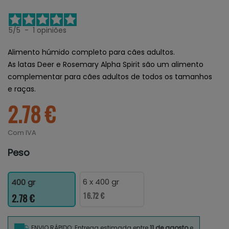
5
/
5
-
1
opiniões
Alimento húmido completo para cães adultos.
As latas Deer e Rosemary Alpha Spirit são um alimento
complementar para cães adultos de todos os tamanhos
e raças.
2.78 €
Com IVA
Peso
6 x 400 gr
400 gr
16.72 €
2.78 €
ENVIO RÁPIDO: Entrega estimada entre
11 de agosto
e