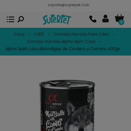
soporte@superpet.club
Superpet, comida para mascotas
VER
x
Superpet Club.
APP GRATIS - En
Google Play
0
Casa
CÃES
Comida Húmida Para Câes
Comida Húmida Alpha Spirit Câes
Alpha Spirit Lata Albóndigas de Cordero y Comino 400gr