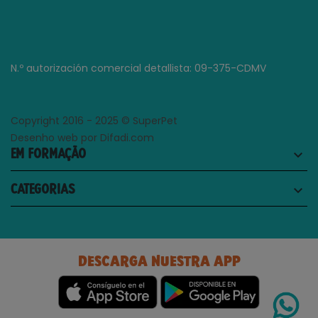
N.º autorización comercial detallista: 09-375-CDMV
Copyright 2016 - 2025 © SuperPet
Desenho web por Difadi.com
EM FORMAÇÃO
keyboard_arrow_down
CATEGORIAS
keyboard_arrow_down
DESCARGA NUESTRA APP