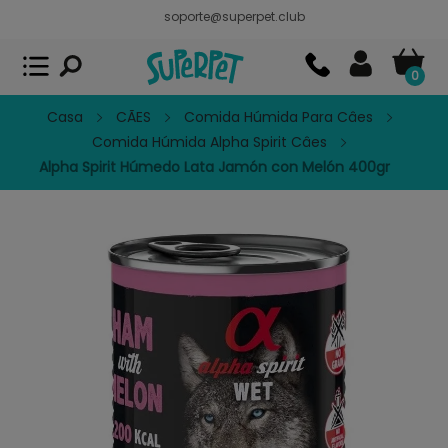
soporte@superpet.club
Superpet, comida para mascotas
VER
x
Superpet Club.
APP GRATIS - En
Google Play
0
Casa
CÃES
Comida Húmida Para Câes
Comida Húmida Alpha Spirit Câes
Alpha Spirit Húmedo Lata Jamón con Melón 400gr