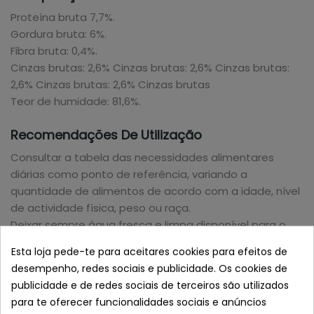
Proteína bruta 7,7%.
Gordura bruta: 6%.
Fibra bruta: 0,4%.
Cinzas brutas: 2,6% Cinzas brutas: 2,6% Cinzas brutas:
2,6% Cinzas brutas: 2,6% Cinzas brutas
Teor de humidade: 81,6%.
Recomendações De Utilização
Consultar a tabela das necessidades alimentares
diárias como ponto de referência, variando a
quantidade de alimentos de acordo com a idade, nível
de actividade física, peso ou raça.
Deixar sempre água fresca e limpa disponível para o
animal de estimação.
Esta loja pede-te para aceitares cookies para efeitos de
Armazenar num local fresco e seco, longe da luz solar.
desempenho, redes sociais e publicidade. Os cookies de
publicidade e de redes sociais de terceiros são utilizados
para te oferecer funcionalidades sociais e anúncios