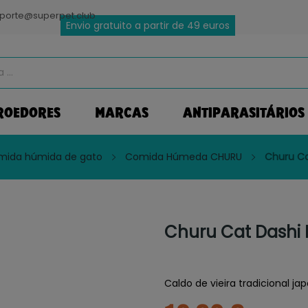
porte@superpet.club
Envio gratuito a partir de 49 euros
ROEDORES
MARCAS
ANTIPARASITÁRIOS
mida húmida de gato
Comida Húmeda CHURU
Churu Ca
Churu Cat Dashi 
Caldo de vieira tradicional j