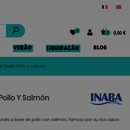
Powered by
Translate
0
0
0,00 €
VERÃO
BLOG
LIQUIDAÇÃO
t Dashi Pollo y salmón
Pollo Y Salmón
aponés a base de pollo con salmón, famoso por su rico sabor.