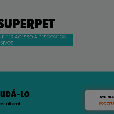
 SUPERPET
 E TER ACESSO A DESCONTOS
SIVOS
JUDÁ-LO
ENVIE-NO
soport
r altura!