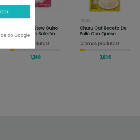
itar
INABA
INABA
Churu Cat Stew Guiso
Churu Cat Receta De
De Pollo Con Salmón
Pollo Con Queso
ade do Google
¡Últimas produtos!
¡Últimas produtos!
1,34 €
3,63 €