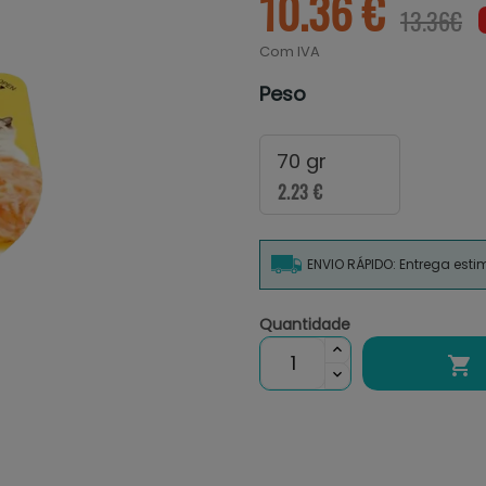
10.36 €
13.36€
Com IVA
Peso
70 gr
2.23 €
ENVIO RÁPIDO: Entrega est
Quantidade
