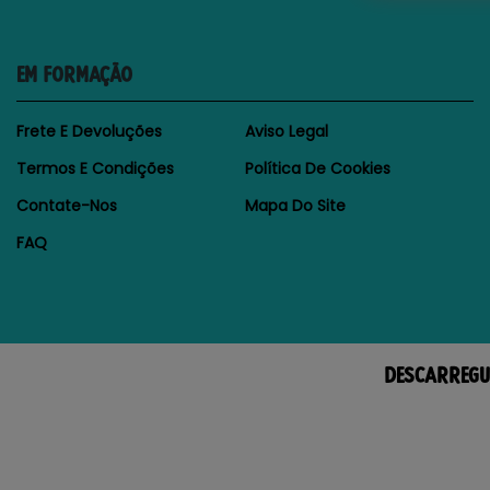
EM FORMAÇÃO
Frete E Devoluções
Aviso Legal
Termos E Condições
Política De Cookies
Contate-Nos
Mapa Do Site
FAQ
DESCARREGU