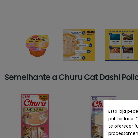
Semelhante a Churu Cat Dashi Poll
Esta loja ped
publicidade. 
te oferecer f
processament