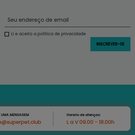
Li e aceito a política de privacidade
S UMA MENSAGEM
Horario de atençao:
e@superpet.club
L a V 09.00 - 18.00h