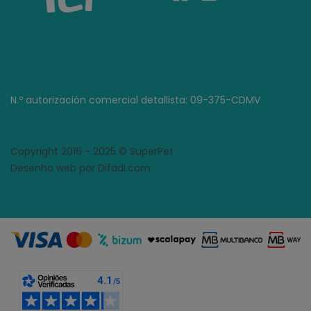
N.º autorización comercial detallista: 09-375-CDMV
Copyright 2016 - 2025 © SuperPet
Desenho web por Difadi.com