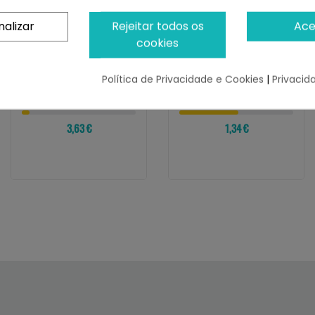
nalizar
Rejeitar todos os
Ace
cookies
INABA
INABA
Churu Cat Skin & Coat
Churu Cat Broth Sopa
Receta De Pollo
De Pollo
Política de Privacidade e Cookies
|
Privacid
¡Últimas produtos!
Restam 52 uds
3,63 €
1,34 €