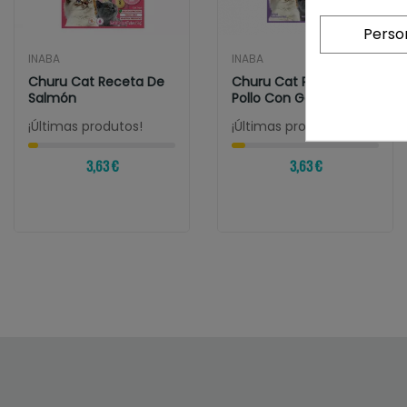
Perso
INABA
INABA
Churu Cat Receta De
Churu Cat Receta De
Salmón
Pollo Con Gamba
¡Últimas produtos!
¡Últimas produtos!
3,63 €
3,63 €