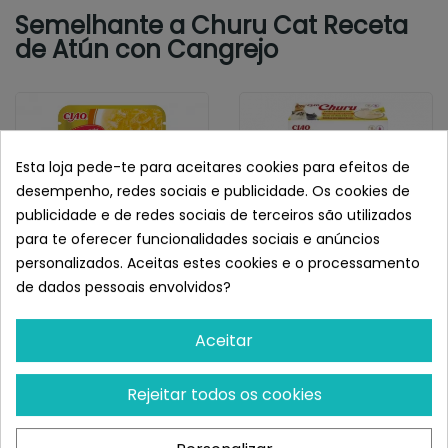
Semelhante a Churu Cat Receta
de Atún con Cangrejo
Esta loja pede-te para aceitares cookies para efeitos de
desempenho, redes sociais e publicidade. Os cookies de
publicidade e de redes sociais de terceiros são utilizados
para te oferecer funcionalidades sociais e anúncios
personalizados. Aceitas estes cookies e o processamento
de dados pessoais envolvidos?
INABA
INABA
Churu Cat Dashi Delights
Churu Cat Variedades De
Aceitar
Silky Broth Sopa De Pollo
Pollo Y Buey
¡Últimas produtos!
¡Últimas produtos!
Rejeitar todos os cookies
1,55 €
16,76 €