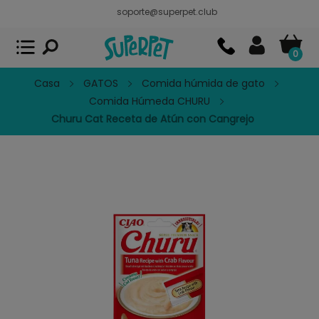
soporte@superpet.club
Superpet, comida para mascotas
VER
x
Superpet Club.
APP GRATIS - En
Google Play
0
Casa
GATOS
Comida húmida de gato
Comida Húmeda CHURU
Churu Cat Receta de Atún con Cangrejo