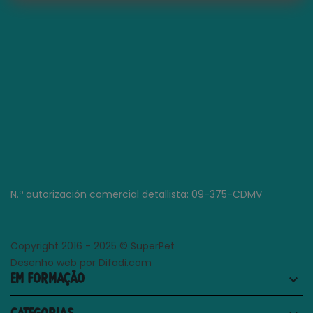
N.º autorización comercial detallista: 09-375-CDMV
Copyright 2016 - 2025 © SuperPet
Desenho web por Difadi.com
EM FORMAÇÃO
keyboard_arrow_down