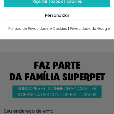
Rejeitar todos os cookies
Churu Cat Hairball
Churu Cat Dashi Delights
Control De Pollo
Silky Broth Sopa De Pollo...
¡Últimas produtos!
¡Últimas produtos!
Personalizar
3,63 €
1,55 €
Política de Privacidade e Cookies
|
Privacidade do Google
FAZ PARTE
DA FAMÍLIA SUPERPET
SUBSCREVER, CONHECER-NOS E TER
ACESSO A DESCONTOS EXCLUSIVOS