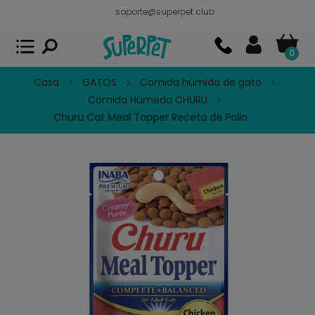
soporte@superpet.club
Superpet, comida para mascotas
VER
x
Superpet Club.
APP GRATIS - En
Google Play
0
Casa
GATOS
Comida húmida de gato
Comida Húmeda CHURU
Churu Cat Meal Topper Receta de Pollo