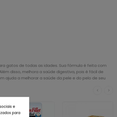
ara gatos de todas as idades. Sua fórmula é feita com
ém disso, melhora a saúde digestiva, pois é fácil de
bém ajuda a melhorar a saúde da pele e do pelo de seu
sociais e
lizados para