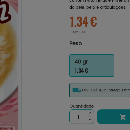
contém vitaminas e minerais 
da pele, pelo e articulações.
1.34 €
Com IVA
Peso
40 gr
1.34 €
ENVIO RÁPIDO: Entrega est
Quantidade
