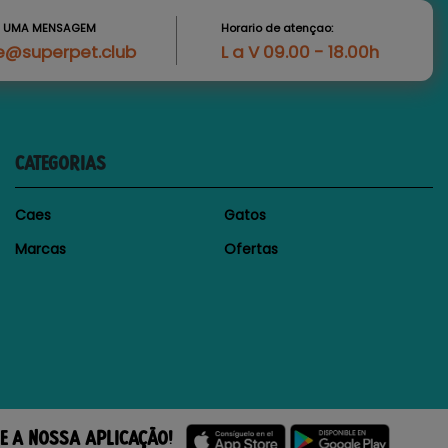
S UMA MENSAGEM
Horario de atençao:
e@superpet.club
L a V 09.00 - 18.00h
CATEGORIAS
Caes
Gatos
Marcas
Ofertas
E A NOSSA APLICAÇÃO!