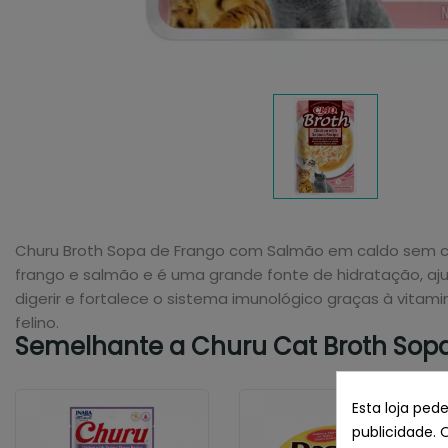
Churu Broth Sopa de Frango com Salmão em caldo sem cere
frango e salmão e é uma grande fonte de hidratação, ajud
digerir e fortalece o sistema imunológico graças à vitam
felino.
Semelhante a Churu Cat Broth Sopa
Esta loja ped
publicidade. 