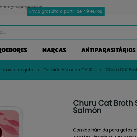
porte@superpet.club
Envio gratuito a partir de 49 euros
ROEDORES
MARCAS
ANTIPARASITÁRIOS
húmida de gato
Comida Húmeda CHURU
Churu Cat Bro
Churu Cat Broth 
Salmón
Comida húmida para gatos el