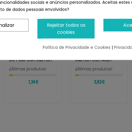
uncionalidades sociais e anúncios personalizados. Aceitas estes 
o de dados pessoais envolvidos?
nalizar
Rejeitar todos os
Ace
cookies
Política de Privacidade e Cookies
|
Privacid
INABA
INABA
Churu Cat Stew Guiso
Churu Cat Receta De
De Pollo Con Salmón
Salmón Con Atún
¡Últimas produtos!
¡Últimas produtos!
1,34 €
3,63 €