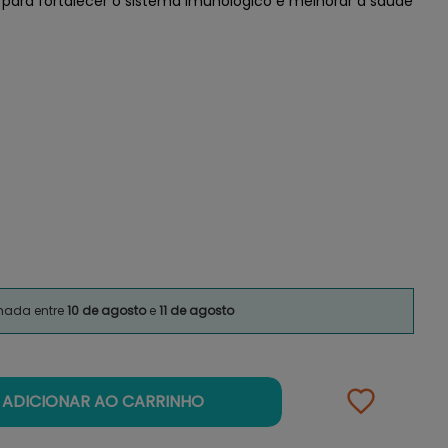
para fortalecer o sistema imunológico e melhorar a saúde
imada entre
10 de agosto
e
11 de agosto
ADICIONAR AO CARRINHO