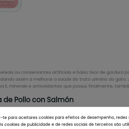
ais ou conservantes artificiais e baixo teor de gordura p
ando assim a melhorar a saúde do trato urinário do gato. Al
ina E, minerais e antioxidantes que possui. Finalmente, tam
 de Pollo con Salmón
e-te para aceitares cookies para efeitos de desempenho, redes 
Os cookies de publicidade e de redes sociais de terceiros são uti