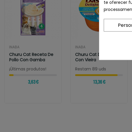
te oferecer f
processament
Perso
INABA
INABA
Churu Cat Receta De
Churu Cat Dashi Pollo
Pollo Con Gamba
Con Vieira
¡Últimas produtos!
Restam 89 uds
3,63 €
13,36 €