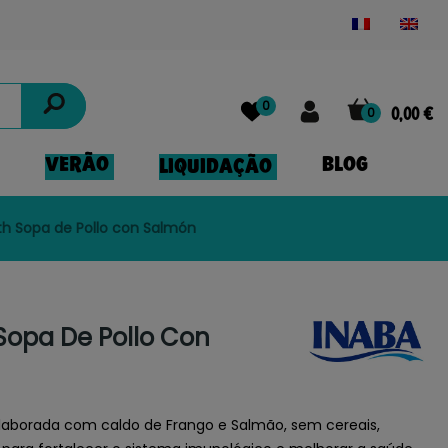
Powered by
Translate
0
0
0,00 €
VERÃO
BLOG
LIQUIDAÇÃO
th Sopa de Pollo con Salmón
Sopa De Pollo Con
aborada com caldo de Frango e Salmão, sem cereais,