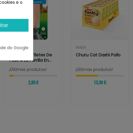
cookies e o
itar
ade do Google
INABA
INABA
Churu Cat Filetes De
Churu Cat Dashi Pollo
Pollo A La Parrilla En
Caldo De...
¡Últimas produtos!
¡Últimas produtos!
2,85 €
13,36 €