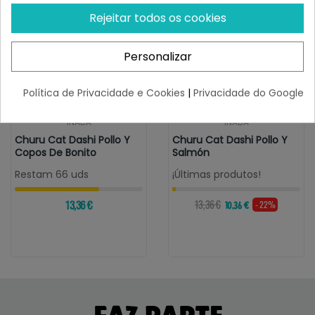
Rejeitar todos os cookies
Personalizar
Política de Privacidade e Cookies
|
Privacidade do Google
INABA
INABA
Churu Cat Dashi Pollo Y
Churu Cat Dashi Pollo Y
Copos De Bonito
Salmón
Restam 66 uds
¡Últimas produtos!
13,36 €
13,36 €
- 22%
10,36 €