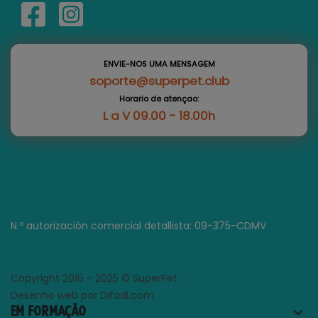
ENVIE-NOS UMA MENSAGEM
soporte@superpet.club
Horario de atençao:
L a V 09.00 - 18.00h
N.º autorización comercial detallista: 09-375-CDMV
Copyright 2016 - 2025 © SuperPet
Desenho web por Difadi.com
EM FORMAÇÃO
keyboard_arrow_down