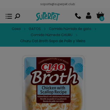
soporte@superpet.club
Superpet, comida para mascotas
VER
x
Superpet Club.
APP GRATIS - En
Google Play
0
Casa
GATOS
Comida húmida de gato
Comida Húmeda CHURU
Churu Cat Broth Sopa de Pollo y Vieira