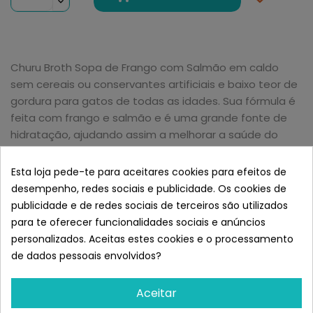
Churu Broth Sopa de Frango com Salmão em caldo
sem cereais ou conservantes artificiais e baixo teor de
gordura para gatos de todas as idades. Sua fórmula é
feita com frango e salmão e é uma grande fonte de
hidratação, ajudando assim a melhorar a saúde do
trato urinário do gato. Além disso, melhora a saúde
digestiva, pois é fácil de digerir e fortalece o sistema
Esta loja pede-te para aceitares cookies para efeitos de
imunológico graças à vitamina E, minerais e
desempenho, redes sociais e publicidade. Os cookies de
antioxidantes que possui. Finalmente, também ajuda a
publicidade e de redes sociais de terceiros são utilizados
melhorar a saúde da pele e do pelo de seu felino.
para te oferecer funcionalidades sociais e anúncios
Semelhante a Churu Cat Broth
personalizados. Aceitas estes cookies e o processamento
Sopa de Pollo y Vieira
de dados pessoais envolvidos?
Aceitar