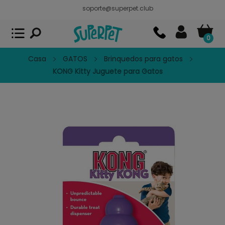
soporte@superpet.club
Superpet, comida para mascotas
VER
x
Superpet Club.
APP GRATIS - En
Google Play
0
Casa
GATOS
Brinquedos para gatos
KONG Kitty Juguete para Gatos