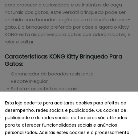
para provocar a curiosidade e os instintos de caça
naturais dos gatos, este versátil brinquedo pode ser
enchido com bocados, ração ou um beliscão de erva-
gato. É o brinquedo preferido por cães e agora o Kitty
KONG está disponível para gatos que adoram bater, e
rolar e saltar.
Características KONG Kitty Brinquedo Para
Gatos:
- Gerenciador de bocados resistente
- Rebote irregular
- Satisfaz os instintos naturais
Esta loja pede-te para aceitares cookies para efeitos de
Tamanho: 5,5 cm.
Semelhante a KONG Kitty Juguete
desempenho, redes sociais e publicidade. Os cookies de
para Gatos
publicidade e de redes sociais de terceiros são utilizados
para te oferecer funcionalidades sociais e anúncios
personalizados. Aceitas estes cookies e o processamento