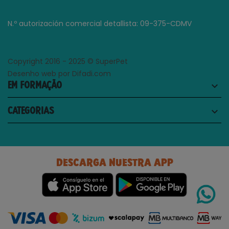
N.º autorización comercial detallista: 09-375-CDMV
Copyright 2016 - 2025 © SuperPet
Desenho web por Difadi.com
EM FORMAÇÃO
keyboard_arrow_down
CATEGORIAS
keyboard_arrow_down
DESCARGA NUESTRA APP