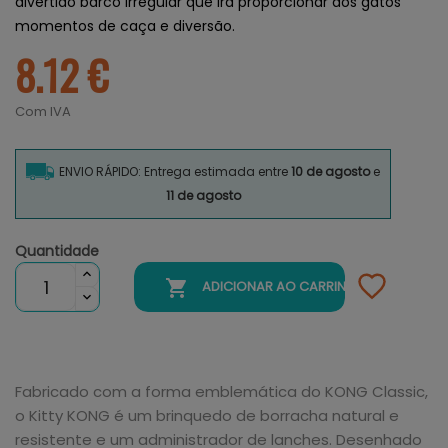
divertido barco irregular que irá proporcionar aos gatos
momentos de caça e diversão.
8.12 €
Com IVA
ENVIO RÁPIDO: Entrega estimada entre
10 de agosto
e
11 de agosto
Quantidade

ADICIONAR AO CARRINHO
Fabricado com a forma emblemática do KONG Classic,
o Kitty KONG é um brinquedo de borracha natural e
resistente e um administrador de lanches. Desenhado