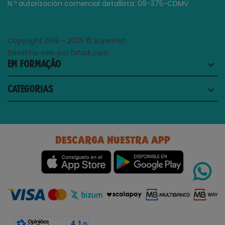
N.º autorización comercial detallista: 09-375-CDMV
Copyright 2016 - 2025 © SuperPet
Desenho web por Difadi.com
EM FORMAÇÃO
keyboard_arrow_down
CATEGORIAS
keyboard_arrow_down
DESCARGA NUESTRA APP