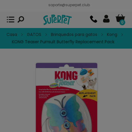
soporte@superpet.club
Superpet, comida para mascotas
VER
x
Superpet Club.
APP GRATIS - En
Google Play
0
Casa
GATOS
Brinquedos para gatos
Kong
KONG Teaser Purrsuit Butterfly Replacement Pack