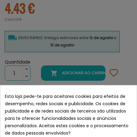
4.43 €
Com IVA
ENVIO RÁPIDO: Entrega estimada entre
12 de agosto
e
13 de agosto
Quantidade

ADICIONAR AO CARRINHO
Esta loja pede-te para aceitares cookies para efeitos de
desempenho, redes sociais e publicidade. Os cookies de
BORBOLETAS PARA O BRINQUEDO:
KONG Teaser Purrsuit
publicidade e de redes sociais de terceiros são utilizados
Butterfly Para Gatos
para te oferecer funcionalidades sociais e anúncios
personalizados. Aceitas estes cookies e o processamento
FAZ PARTE
de dados pessoais envolvidos?