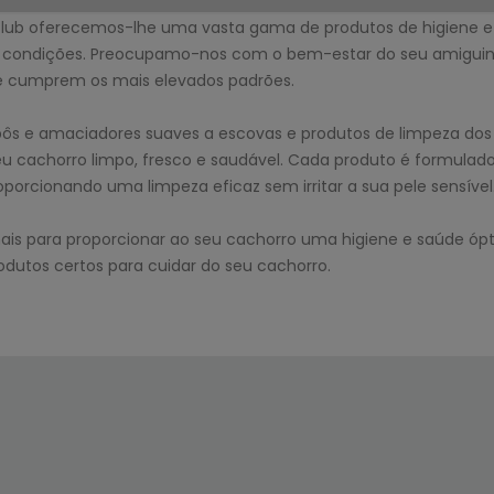
club oferecemos-lhe uma vasta gama de produtos de higiene e
 condições. Preocupamo-nos com o bem-estar do seu amiguinh
e cumprem os mais elevados padrões.
 e amaciadores suaves a escovas e produtos de limpeza dos de
u cachorro limpo, fresco e saudável. Cada produto é formulado
oporcionando uma limpeza eficaz sem irritar a sua pele sensível
is para proporcionar ao seu cachorro uma higiene e saúde ópti
odutos certos para cuidar do seu cachorro.