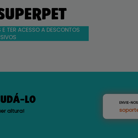
 SUPERPET
 E TER ACESSO A DESCONTOS
SIVOS
JUDÁ-LO
ENVIE-NO
soport
r altura!