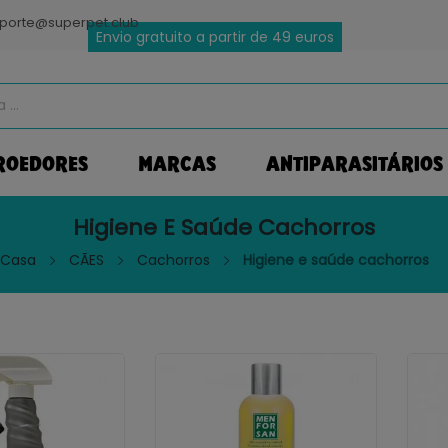
porte@superpet.club
Envio gratuito a partir de 49 euros
ROEDORES
MARCAS
ANTIPARASITÁRIOS
Higiene E Saúde Cachorros
Casa
CÃES
Cachorros
Higiene e saúde cachorros