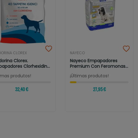
DORINA CLOREX
NAYECO
dorina Clorex.
Nayeco Empapadores
apadores Clorhexidina
Premium Con Feromonas
...
60 X 60 Cm
timas produtos!
¡Últimas produtos!
32,40 €
27,95 €