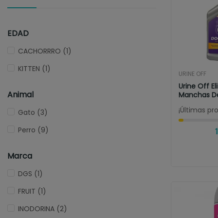
EDAD
CACHORRRO
(1)
KITTEN
(1)
URINE OFF
Urine Off E
Animal
Manchas De 
¡Últimas pr
Gato
(3)
Perro
(9)
1
Marca
DGS
(1)
FRUIT
(1)
INODORINA
(2)