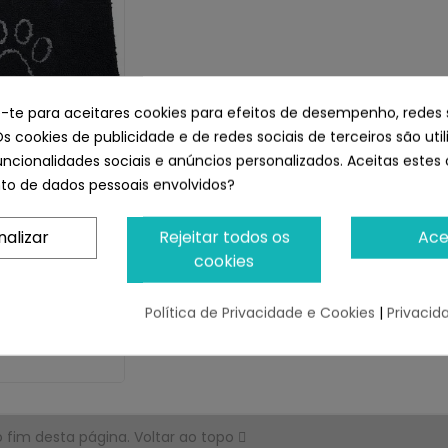
e-te para aceitares cookies para efeitos de desempenho, redes 
Os cookies de publicidade e de redes sociais de terceiros são uti
uncionalidades sociais e anúncios personalizados. Aceitas estes 
o de dados pessoais envolvidos?
Dog Doormat.
 Absorbente
nalizar
Rejeitar todos os
Ace
cookies
odutos!
9,27 €
Política de Privacidade e Cookies
|
Privacid
fim desta página.
Voltar ao topo