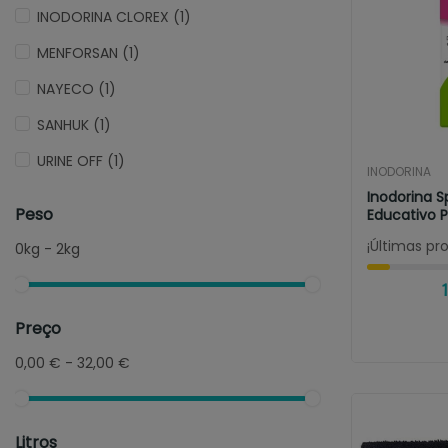
INODORINA CLOREX
(1)
MENFORSAN
(1)
NAYECO
(1)
SANHUK
(1)
URINE OFF
(1)
INODORINA
Inodorina S
Peso
Educativo 
Y...
¡Últimas pr
0kg - 2kg
1
Preço
0,00 € - 32,00 €
Litros