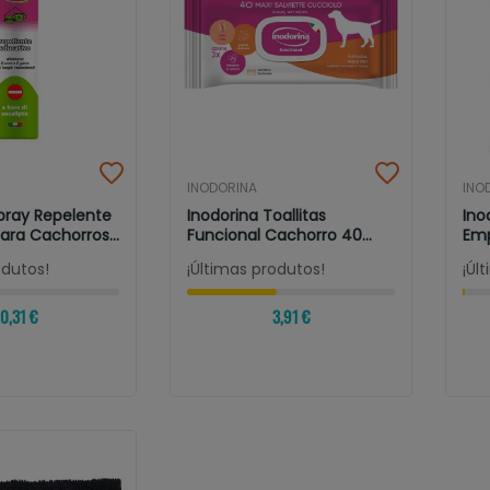
INODORINA
INO
pray Repelente
Inodorina Toallitas
Ino
Para Cachorros
Funcional Cachorro 40
Emp
Toallitas
Para
odutos!
¡Últimas produtos!
¡Úl
0,31 €
3,91 €