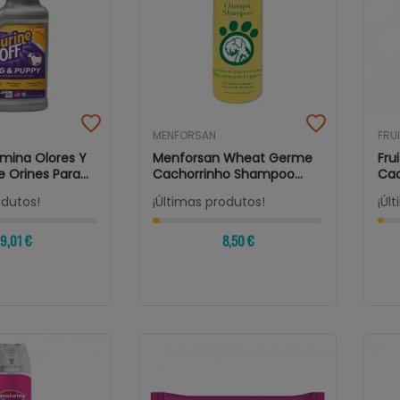
MENFORSAN
FRU
limina Olores Y
Menforsan Wheat Germe
Fru
Orines Para...
Cachorrinho Shampoo
Cac
300ml
odutos!
¡Últimas produtos!
¡Úl
9,01 €
8,50 €