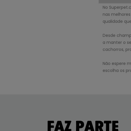
No Superpet.
nas melhores
qualidade qu
Desde champôs
a manter o se
cachorros, pr
Não espere ma
escolha os pr
FAZ PARTE