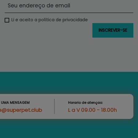
Li e aceito a política de privacidade
S UMA MENSAGEM
Horario de atençao:
e@superpet.club
L a V 09.00 - 18.00h