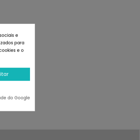
sociais e
lizados para
cookies e o
itar
ade do Google