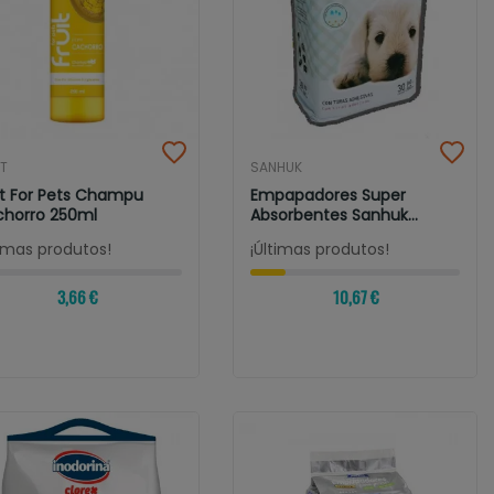
IT
SANHUK
it For Pets Champu
Empapadores Super
horro 250ml
Absorbentes Sanhuk
60x60cm. 30...
timas produtos!
¡Últimas produtos!
3,66 €
10,67 €