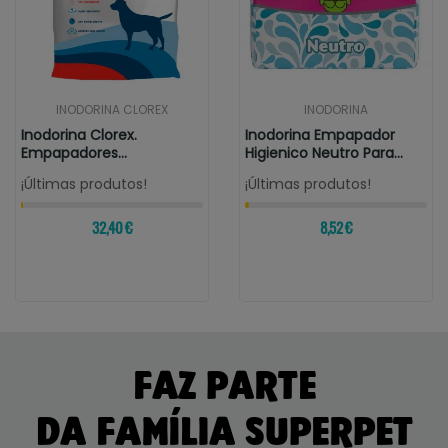
INODORINA CLOREX
INODORINA
Inodorina Clorex.
Inodorina Empapador
Empapadores
Higienico Neutro Para
Clorhexidina Para...
Perros
¡Últimas produtos!
¡Últimas produtos!
32,40 €
8,52 €
FAZ PARTE
DA FAMÍLIA SUPERPET