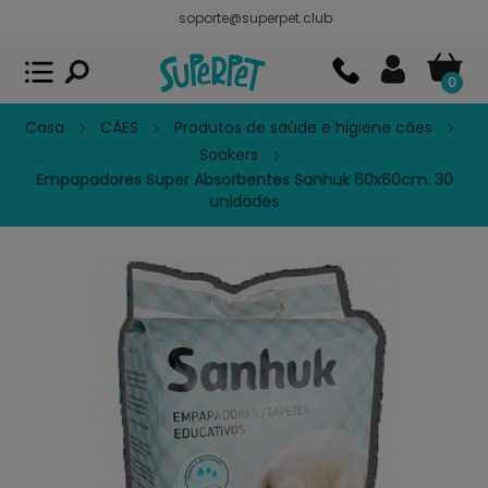
soporte@superpet.club
Superpet, comida para mascotas
VER
x
Superpet Club.
APP GRATIS - En
Google Play
0
Casa
CÃES
Produtos de saúde e higiene cães
Soakers
Empapadores Super Absorbentes Sanhuk 60x60cm. 30
unidades