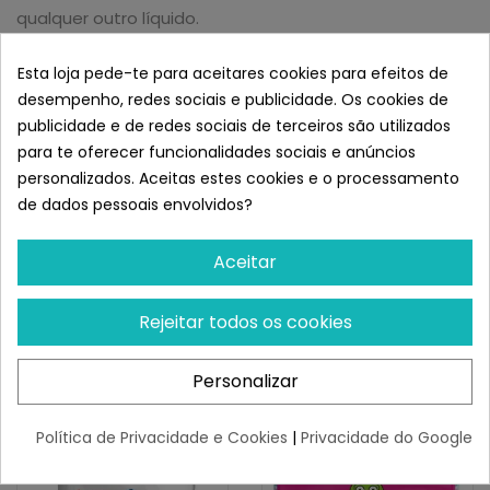
qualquer outro líquido.
- Descartáveis 100%.
- Previne o aparecimento de maus cheiros.
Esta loja pede-te para aceitares cookies para efeitos de
desempenho, redes sociais e publicidade. Os cookies de
publicidade e de redes sociais de terceiros são utilizados
UTILIZAÇÕES E ESPECIFICAÇÕES:
para te oferecer funcionalidades sociais e anúncios
Empapadores totalmente absorventes e descartáveis
personalizados. Aceitas estes cookies e o processamento
para cães filhotes em aprendizagem, para cães que
de dados pessoais envolvidos?
são transportados em transportes e para cães adultos
com incontinência urinária.
Aceitar
Semelhante a Empapadores
Super Absorbentes Sanhuk
60x60cm. 30 unidades
Rejeitar todos os cookies
Personalizar
Política de Privacidade e Cookies
|
Privacidade do Google