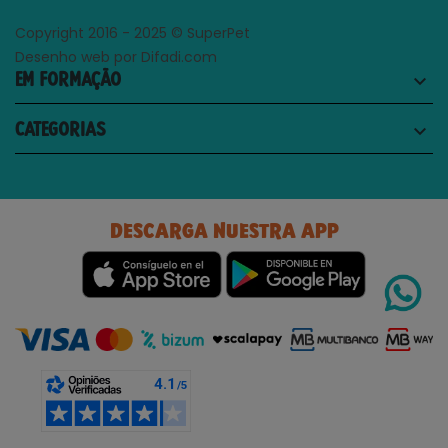
Copyright 2016 - 2025 © SuperPet
Desenho web por Difadi.com
EM FORMAÇÃO
keyboard_arrow_down
CATEGORIAS
keyboard_arrow_down
DESCARGA NUESTRA APP