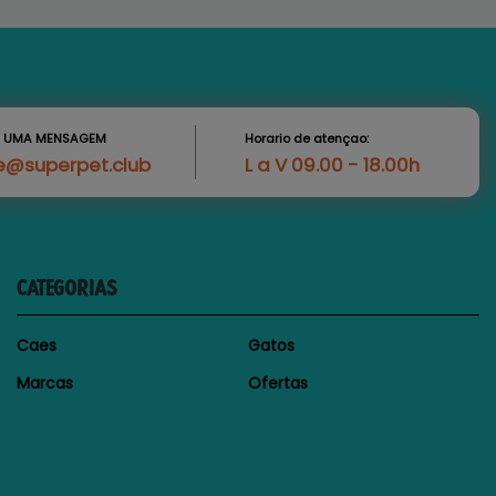
S UMA MENSAGEM
Horario de atençao:
e@superpet.club
L a V 09.00 - 18.00h
CATEGORIAS
Caes
Gatos
Marcas
Ofertas