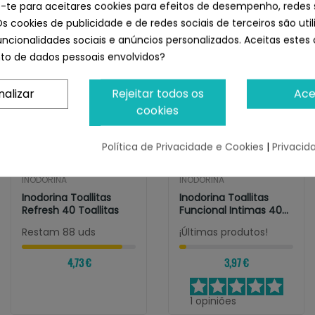
e-te para aceitares cookies para efeitos de desempenho, redes 
Os cookies de publicidade e de redes sociais de terceiros são uti
uncionalidades sociais e anúncios personalizados. Aceitas estes 
o de dados pessoais envolvidos?
nalizar
Rejeitar todos os
Ace
cookies
Política de Privacidade e Cookies
|
Privacid
INODORINA
INODORINA
Inodorina Toallitas
Inodorina Toallitas
Refresh 40 Toallitas
Funcional Intimas 40
Toallitas
Restam 88 uds
¡Últimas produtos!
4,73 €
3,97 €
1
opiniões