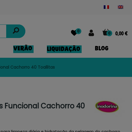
Powered by
Translate
0
0
0,00 €
VERÃO
BLOG
LIQUIDAÇÃO
ional Cachorro 40 Toallitas
as Funcional Cachorro 40
s para limpeza diária e hidratação da pelagem do cachorro.