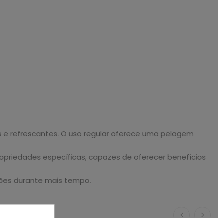
 e refrescantes. O uso regular oferece uma pelagem
ropriedades específicas, capazes de oferecer benefícios
ões durante mais tempo.