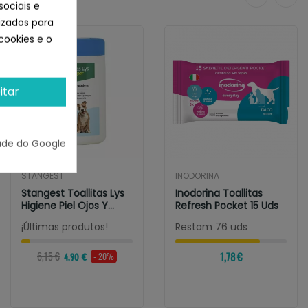
sociais e
lizados para
cookies e o
itar
ade do Google
STANGEST
INODORINA
Stangest Toallitas Lys
Inodorina Toallitas
Higiene Piel Ojos Y
Refresh Pocket 15 Uds
Oido
¡Últimas produtos!
Restam 76 uds
6,15 €
1,78 €
- 20%
4,90 €