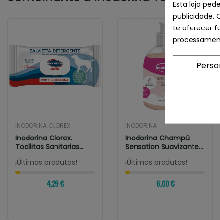
Esta loja ped
publicidade. 
te oferecer f
processament
Perso
INODORINA CLOREX
INODORINA
Inodorina Clorex.
Inodorina Champú
Toallitas Sanitarias
Sensation Suavizante
Para Perros...
Para Perros...
¡Últimas produtos!
¡Últimas produtos!
4,29 €
6,00 €