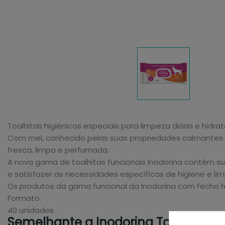
Toalhitas higiénicas especiais para limpeza diária e hid
Com mel, conhecido pelas suas propriedades calmantes e
fresca, limpa e perfumada.
A nova gama de toalhitas funcionais Inodorina contém su
e satisfazer as necessidades específicas de higiene e li
Os produtos da gama funcional da Inodorina com fecho 
Formato:
40 unidades
Semelhante a Inodorina Toallitas Fu