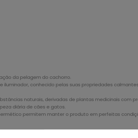
ratação da pelagem do cachorro.
 iluminador, conhecido pelas suas propriedades calmantes
bstâncias naturais, derivadas de plantas medicinais com p
mpeza diária de cães e gatos.
hermético permitem manter o produto em perfeitas condiç
ncional Cachorro 40 Toallitas