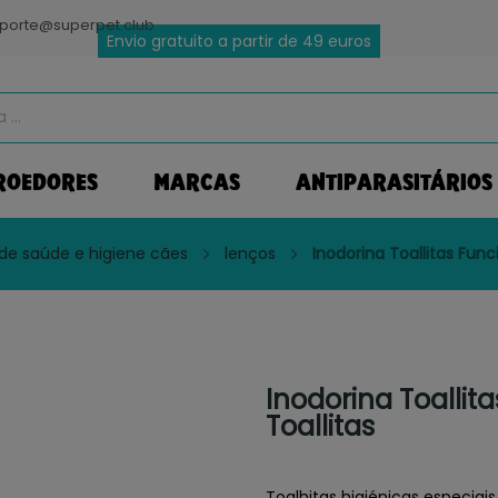
porte@superpet.club
Envio gratuito a partir de 49 euros
ROEDORES
MARCAS
ANTIPARASITÁRIOS
de saúde e higiene cães
lenços
Inodorina Toallitas Func
Inodorina Toallit
Toallitas
Toalhitas higiénicas especiai