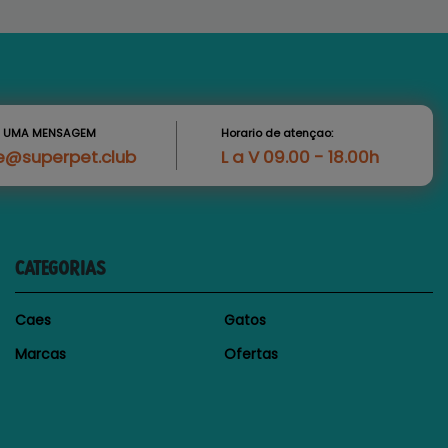
S UMA MENSAGEM
Horario de atençao:
e@superpet.club
L a V 09.00 - 18.00h
CATEGORIAS
Caes
Gatos
Marcas
Ofertas