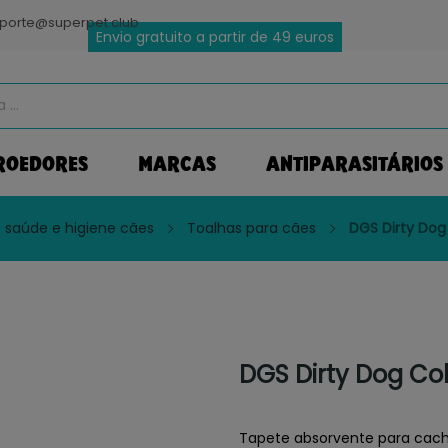
porte@superpet.club
Envio gratuito a partir de 49 euros
ROEDORES
MARCAS
ANTIPARASITÁRIOS
 saúde e higiene cães
Toalhas para cães
DGS Dirty Dog
DGS Dirty Dog Co
Tapete absorvente para cacho