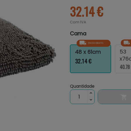
32.14 €
Com IVA
Cama
ENVÍO GRATIS
53
48 x 61cm
x76
32.14 €
40.78
Quantidade
