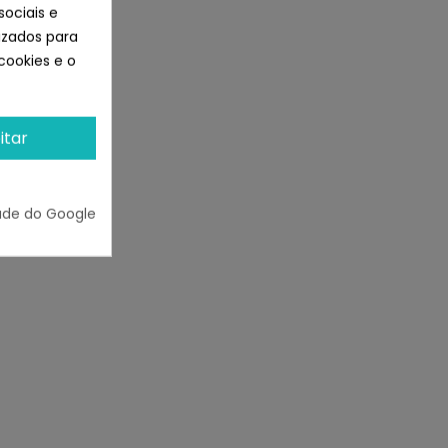
sociais e
lizados para
cookies e o
itar
ade do Google