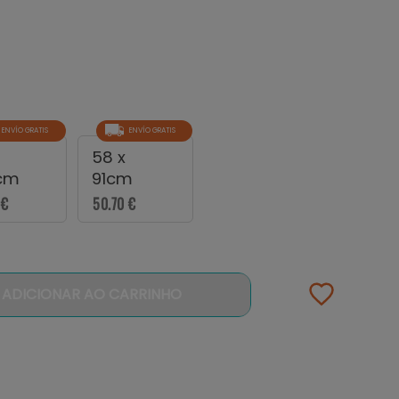
ENVÍO GRATIS
ENVÍO GRATIS
58 x
cm
91cm
 €
50.70 €
ADICIONAR AO CARRINHO