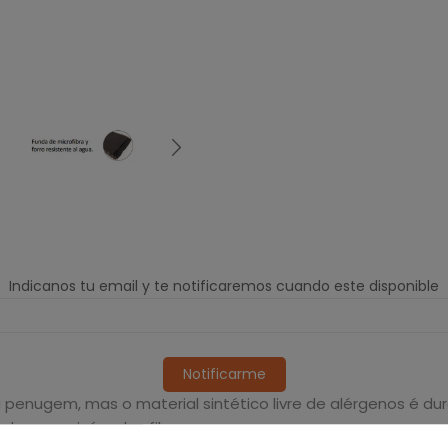
Indicanos tu email y te notificaremos cuando este disponible
Notificarme
 penugem, mas o material sintético livre de alérgenos é dur
 dessas minúsculas fibras.