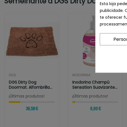
Semelhante a DGS Dirty Dog Colcho
Esta loja ped
publicidade. 
te oferecer f
processament
Perso
DGS
INODORINA
DGS Dirty Dog
Inodorina Champú
Doormat. Alfombrilla
Sensation Suavizante
Absorbente Talla...
Para Perros...
¡Últimas produtos!
¡Últimas produtos!
36,58 €
6,00 €