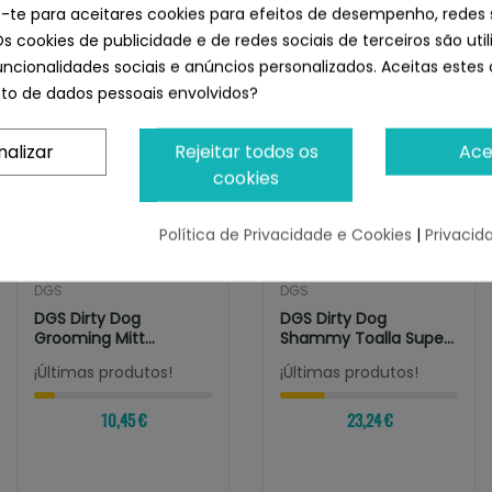
neta Absorbente Gris
e-te para aceitares cookies para efeitos de desempenho, redes 
Os cookies de publicidade e de redes sociais de terceiros são uti
uncionalidades sociais e anúncios personalizados. Aceitas estes 
o de dados pessoais envolvidos?
nalizar
Rejeitar todos os
Ace
cookies
Política de Privacidade e Cookies
|
Privacid
DGS
DGS
DGS Dirty Dog
DGS Dirty Dog
Grooming Mitt
Shammy Toalla Super
Manopla Absorbente
Absorbente
¡Últimas produtos!
¡Últimas produtos!
10,45 €
23,24 €