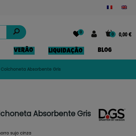
Powered by
Translate
0
0
0,00 €
VERÃO
BLOG
LIQUIDAÇÃO
 Colchoneta Absorbente Gris
lchoneta Absorbente Gris
rro sujo cinza