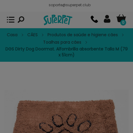
soporte@superpet.club
Superpet, comida para mascotas
VER
x
Superpet Club.
APP GRATIS - En
Google Play
0
Casa
CÃES
Produtos de saúde e higiene cães
Toalhas para cães
DGS Dirty Dog Doormat. Alfombrilla absorbente Talla M (79
x 51cm)