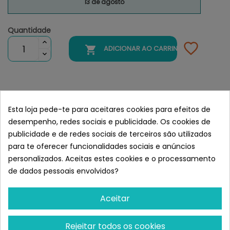
13 de agosto
Quantidade

ADICIONAR AO CARRINHO
O tecido de microfibra Dirty Dog é projetado para
Esta loja pede-te para aceitares cookies para efeitos de
remova a umidade do cão e mantenha-o limpo e seco.
desempenho, redes sociais e publicidade. Os cookies de
Semelhante a DGS Dirty Dog
publicidade e de redes sociais de terceiros são utilizados
Doormat. Alfombrilla absorbente
para te oferecer funcionalidades sociais e anúncios
Talla L (89 x 66 cm)
personalizados. Aceitas estes cookies e o processamento
de dados pessoais envolvidos?
Aceitar
Rejeitar todos os cookies