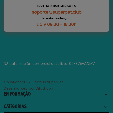
ENVIE-NOS UMA MENSAGEM
soporte@superpet.club
Horario de atençao:
L a V 09.00 - 18.00h
N.º autorización comercial detallista: 09-375-CDMV
Copyright 2016 - 2025 © SuperPet
Desenho web por Difadi.com
EM FORMAÇÃO
keyboard_arrow_down
CATEGORIAS
keyboard_arrow_down