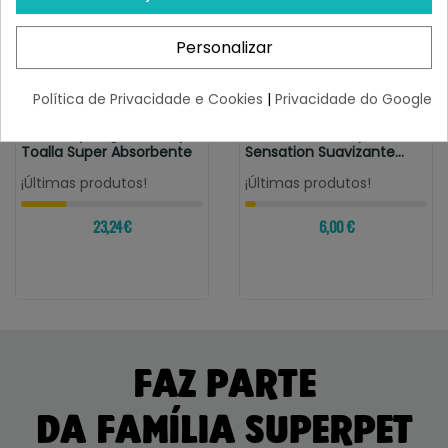
Personalizar
Política de Privacidade e Cookies
|
Privacidade do Google
DGS
INODORINA
DGS Dirty Dog Shammy
Inodorina Champú
Toalla Super Absorbente
Sensation Suavizante
Para Perros...
¡Últimas produtos!
¡Últimas produtos!
23,24 €
6,00 €
FAZ PARTE
DA FAMÍLIA SUPERPET