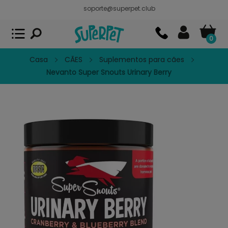
soporte@superpet.club
Superpet, comida para mascotas
VER
x
Superpet Club.
APP GRATIS - En
Google Play
0
Casa
CÃES
Suplementos para cães
Nevanto Super Snouts Urinary Berry