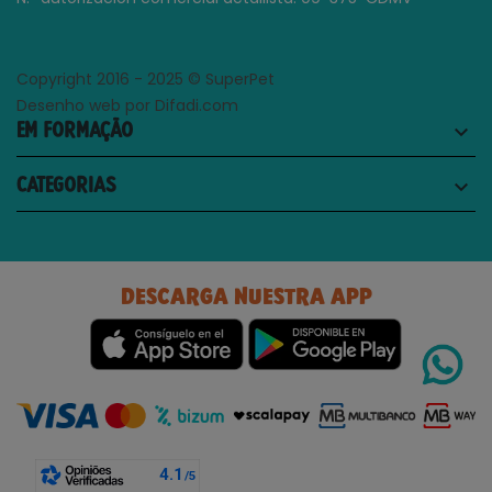
Copyright 2016 - 2025 © SuperPet
Desenho web por Difadi.com
EM FORMAÇÃO
keyboard_arrow_down
CATEGORIAS
keyboard_arrow_down
DESCARGA NUESTRA APP