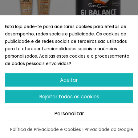
Esta loja pede-te para aceitares cookies para efeitos de
desempenho, redes sociais e publicidade. Os cookies de
publicidade e de redes sociais de terceiros são utilizados
NATUREXTRA
SUPER SNOUTS
para te oferecer funcionalidades sociais e anúncios
Naturextra Snack
Nevanto Super Snouts GI
personalizados. Aceitas estes cookies e o processamento
Funcional Para Perros
Balance Prebiótico
de dados pessoais envolvidos?
Salud...
¡Últimas produtos!
¡Últimas produtos!
Aceitar
14,15 €
26,78 €
Rejeitar todos os cookies
Personalizar
FAZ PARTE
Política de Privacidade e Cookies
|
Privacidade do Google