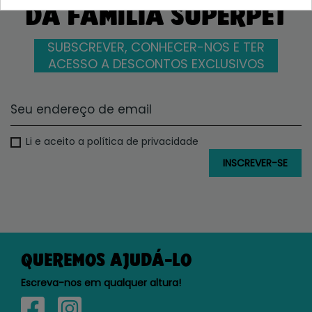
DA FAMÍLIA SUPERPET
SUBSCREVER, CONHECER-NOS E TER
ACESSO A DESCONTOS EXCLUSIVOS
Li e aceito a política de privacidade
QUEREMOS AJUDÁ-LO
Escreva-nos em qualquer altura!