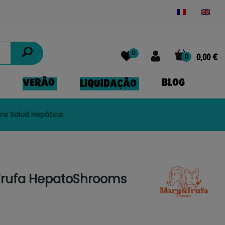
Powered by
Translate
0
0
0,00 €
VERÃO
BLOG
LIQUIDAÇÃO
ms Salud Hepática
Trufa HepatoShrooms