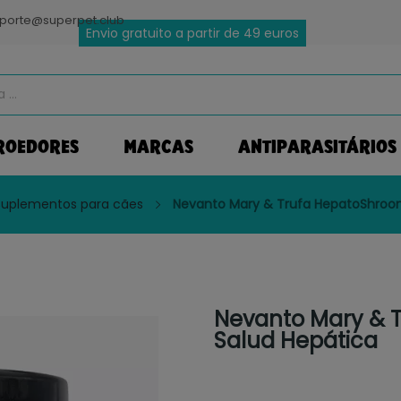
porte@superpet.club
Envio gratuito a partir de 49 euros
ROEDORES
MARCAS
ANTIPARASITÁRIOS
Suplementos para cães
Nevanto Mary & Trufa HepatoShroo
Nevanto Mary & 
Salud Hepática