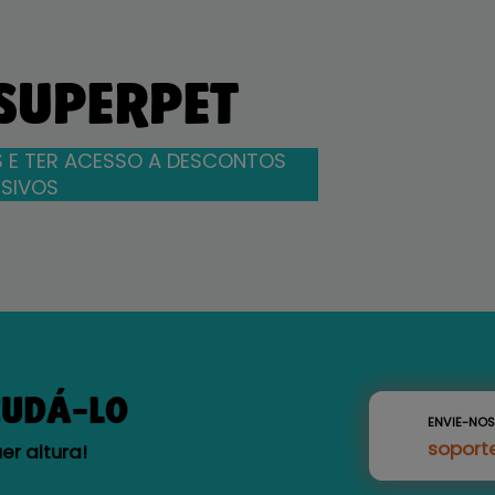
 SUPERPET
 E TER ACESSO A DESCONTOS
SIVOS
JUDÁ-LO
ENVIE-NO
soport
r altura!