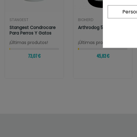
Perso
STANGEST
BIOHERD
Stangest Condrocare
Arthrodog 500 Gr
Para Perros Y Gatos
¡Últimas produtos!
¡Últimas produtos!
73,07 €
45,83 €