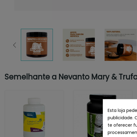
Semelhante a Nevanto Mary & Truf
Esta loja ped
publicidade. 
te oferecer f
processament