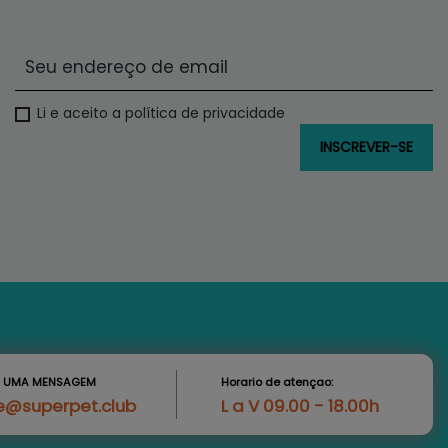
Li e aceito a política de privacidade
S UMA MENSAGEM
Horario de atençao:
e@superpet.club
L a V 09.00 - 18.00h