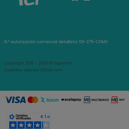
N.º autorización comercial detallista: 09-375-CDMV
Copyright 2016 - 2025 © SuperPet
Desenho web por Difadi.com