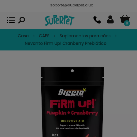
soporte@superpet.club
Superpet, comida para mascotas
VER
x
Superpet Club.
APP GRATIS - En
Google Play
0
Casa
CÃES
Suplementos para cães
Nevanto Firm Up! Cranberry Prebiótico