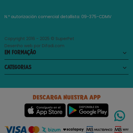
N.º autorización comercial detallista: 09-375-CDMV
Copyright 2016 - 2025 © SuperPet
Desenho web por Difadi.com
EM FORMAÇÃO
keyboard_arrow_down
CATEGORIAS
keyboard_arrow_down
DESCARGA NUESTRA APP