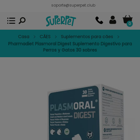
soporte@superpet.club
Superpet, comida para mascotas
VER
x
Superpet Club.
APP GRATIS - En
Google Play
0
Casa
CÃES
Suplementos para cães
Pharmadiet Plasmoral Digest Suplemento Digestivo para
Perros y Gatos 30 sobres