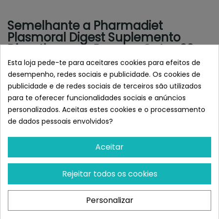
Semelhante a Pharmadiet
Plasmoral Digest Suplemento
Digestivo para Perros y Gatos 30
sobres
Esta loja pede-te para aceitares cookies para efeitos de
desempenho, redes sociais e publicidade. Os cookies de
publicidade e de redes sociais de terceiros são utilizados
para te oferecer funcionalidades sociais e anúncios
personalizados. Aceitas estes cookies e o processamento
de dados pessoais envolvidos?
Aceitar
Rejeitar todos os cookies
WILD BALANCE
MARY & TRUFA
Personalizar
Wild Balance GOLDEN
Nevanto Mary & Trufa
CÚRCUMA Suplemento
HepatoShrooms Salud
Para Perros Y...
Hepática