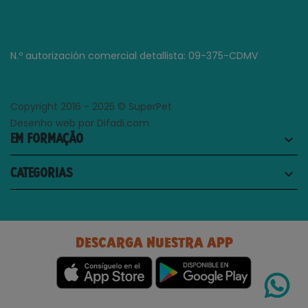
N.º autorización comercial detallista: 09-375-CDMV
Copyright 2016 - 2025 © SuperPet
Desenho web por Difadi.com
EM FORMAÇÃO
keyboard_arrow_down
CATEGORIAS
keyboard_arrow_down
DESCARGA NUESTRA APP