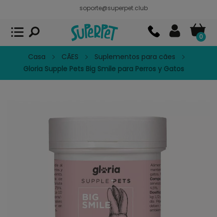
soporte@superpet.club
Superpet, comida para mascotas
VER
x
Superpet Club.
APP GRATIS - En
Google Play
0
Casa
CÃES
Suplementos para cães
Gloria Supple Pets Big Smile para Perros y Gatos