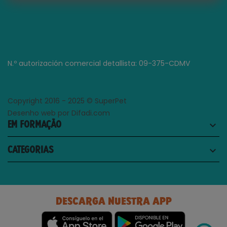
N.º autorización comercial detallista: 09-375-CDMV
Copyright 2016 - 2025 © SuperPet
Desenho web por Difadi.com
EM FORMAÇÃO
keyboard_arrow_down
CATEGORIAS
keyboard_arrow_down
DESCARGA NUESTRA APP