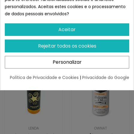
personalizados. Aceitas estes cookies e o processamento
polvilhado sobre os alimentos ou dissolvido na água de
de dados pessoais envolvidos?
beber.
Produto com elevado teor de iodo natural (consultar o
veterinário se o animal estiver a ser tratado por
Aceitar
problemas de tiroide).
Semelhante a Gloria Supple Pets
Rejeitar todos os cookies
Big Smile para Perros y Gatos
Personalizar
Política de Privacidade e Cookies
|
Privacidade do Google
LENDA
OWNAT