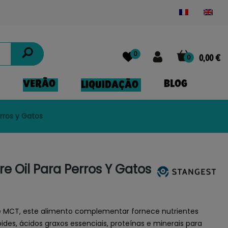
Powered by
Translate
0
0
0,00 €
VERÃO
BLOG
LIQUIDAÇÃO
rros y Gatos
e Oil Para Perros Y Gatos
 MCT, este alimento complementar fornece nutrientes
des, ácidos graxos essenciais, proteínas e minerais para