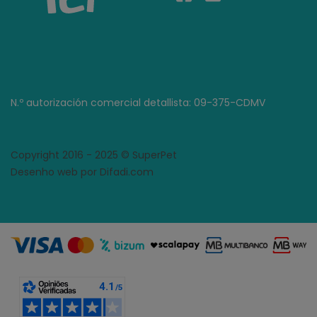
N.º autorización comercial detallista: 09-375-CDMV
Copyright 2016 - 2025 © SuperPet
Desenho web por Difadi.com