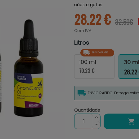
cães e gatos.
28.22 €
32.59€
Com IVA
Litros
ENVÍO GRATIS
100 ml
30 m
70.23 €
28.22
ENVIO RÁPIDO: Entrega est
Quantidade
