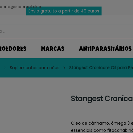
porte@superpet.club
Envio gratuito a partir de 49 euros
ROEDORES
MARCAS
ANTIPARASITÁRIOS
Suplementos para cães
Stangest Cronicare Oil para Pe
Stangest Cronicar
Óleo de cânhamo, ômega 3 e
essenciais como fitocanabinói