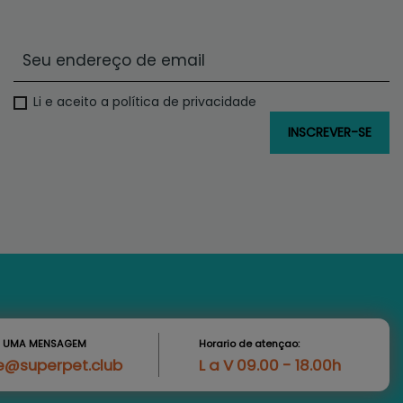
Li e aceito a política de privacidade
S UMA MENSAGEM
Horario de atençao:
e@superpet.club
L a V 09.00 - 18.00h