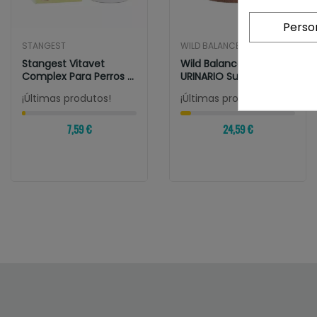
Perso
STANGEST
WILD BALANCE
Stangest Vitavet
Wild Balance BIENESTAR
Complex Para Perros Y
URINARIO Suplemento
Gatos
Para...
¡Últimas produtos!
¡Últimas produtos!
7,59 €
24,59 €