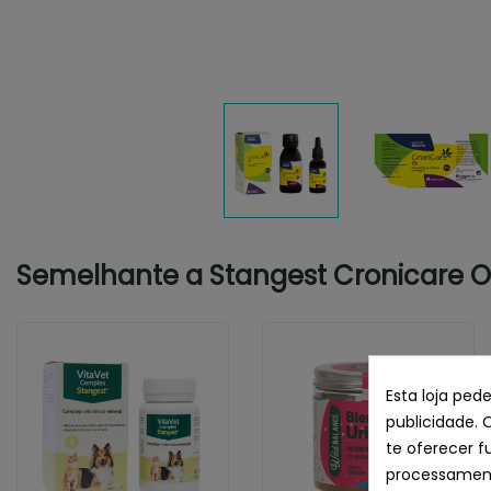
Semelhante a Stangest Cronicare Oi
Esta loja ped
publicidade. 
te oferecer f
processament