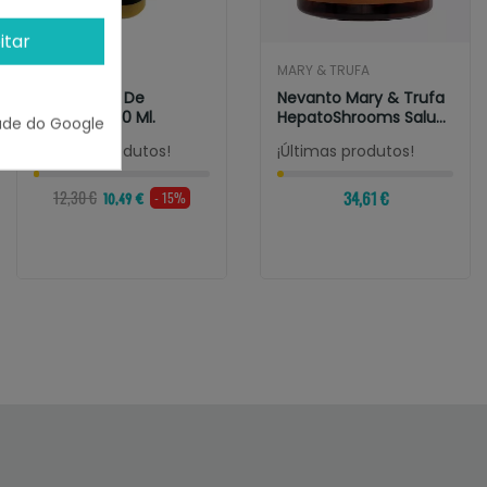
itar
LENDA
MARY & TRUFA
Lenda Óleo De
Nevanto Mary & Trufa
Sardinha 250 Ml.
HepatoShrooms Salud
ade do Google
Hepática
¡Últimas produtos!
¡Últimas produtos!
12,30 €
34,61 €
- 15%
10,49 €