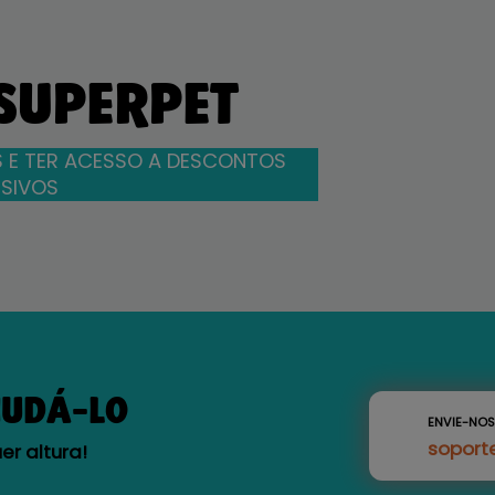
 SUPERPET
 E TER ACESSO A DESCONTOS
SIVOS
JUDÁ-LO
ENVIE-NO
soport
r altura!